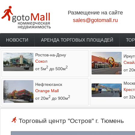
Перейти к основному содержанию
Размещение на сайте
sales@gotomall.ru
НОВОСТИ
АРЕНДА ТОРГОВЫХ ПЛОЩАДЕЙ
ТОР
Главное меню
Ростов-на-Дону
Иркут
Сокол
Смай
2
2
от 5м
до 500м
от 20
Моск
Нефтеюганск
Крест
Orange Mall
от 32
2
2
от 20м
до 900м
Торговый центр "Остров" г. Тюмень