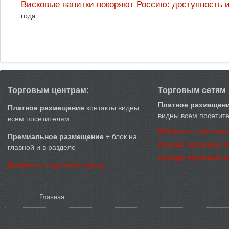
Висковые напитки покоряют Россию: доступность 
года
Торговым центрам:
Торговым сетям
Платное размещен
Платное размещение
контакты видны
видны всем посетит
всем посетителям
Добавить торговую
Премиальное размещение
+ блок на
Аренда торговых 
главной и в разделе
Аренда торговых 
Добавить торговый центр
Вы здесь
Главная