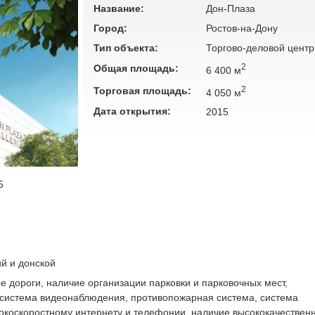
Название:
Дон-Плаза
Город:
Ростов-на-Дону
Тип объекта:
Торгово-деловой центр
2
Общая площадь:
6 400 м
2
Торговая площадь:
4 050 м
Дата открытия:
2015
5
ий и донской
 дороги, наличие организации парковки и парковочных мест,
 система видеонаблюдения, противопожарная система, система
сокоскоростному интернету и телефонии, наличие высококачествен