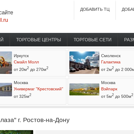
ДОБАВИТЬ ТЦ
ДОБА
сайте
l.ru
ЕЙ
ТОРГОВЫЕ ЦЕНТРЫ
ТОРГОВЫЕ СЕТИ
РАЗ
Иркутск
Смоленск
Смайл Молл
Галактика
2
2
2
от 20м
до 270м
от 2м
до 2 000
Москва
Москва
Универмаг "Крестовский"
Вэйпарк
2
2
2
от 325м
от 5м
до 500м
аза" г. Ростов-на-Дону