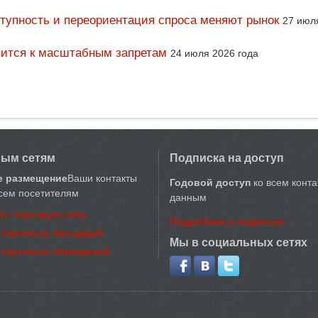
тупность и переориентация спроса меняют рынок
27 июл
вится к масштабным запретам
24 июля 2026 года
вым сетям
Подписка на доступ
е размещение
Ваши контакты
Годовой доступ
ко всем конт
сем посетителям
данным
ть торговую сеть
Подробнее о подписке
 торговых площадей
Мы в социальных сетях
 торговых помещений