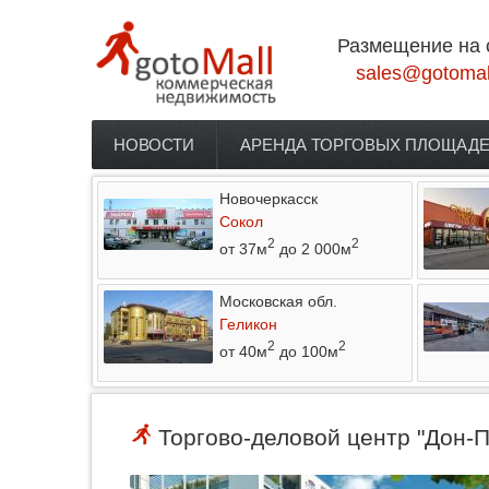
Перейти к основному содержанию
Размещение на 
sales@gotomal
НОВОСТИ
АРЕНДА ТОРГОВЫХ ПЛОЩАД
Главное меню
Новочеркасск
Сокол
2
2
от 37м
до 2 000м
Московская обл.
Геликон
2
2
от 40м
до 100м
Торгово-деловой центр "Дон-Пл