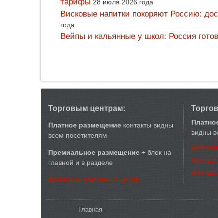
тарифы
28 июля 2026 года
Висковые напитки покоряют Россию: дос
года
Вейпы и кальянные у школ: Россия гото
Торговым центрам:
Торго
Платно
Платное размещение
контакты видны
видны в
всем посетителям
Добави
Премиальное размещение
+ блок на
Аренда
главной и в разделе
Аренда
Добавить торговый центр
Вы здесь
Главная