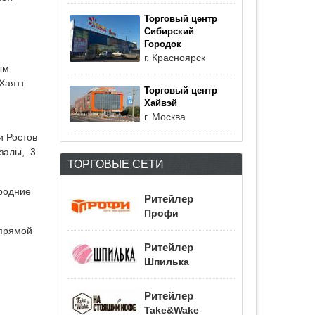
Торговый центр
Сибирский
Городок
г. Красноярск
ым
Хаятт
Торговый центр
Хайвэй
г. Москва
и Ростов
 залы, 3
ТОРГОВЫЕ СЕТИ
ородние
Ритейлер
Профи
 прямой
Ритейлер
Шпилька
Ритейлер
Take&Wake