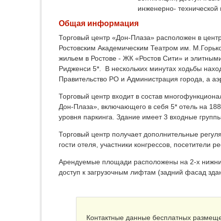
инженерно- технической
Общая информация
Торговый центр «Дон-Плаза»
расположен в центр
Ростовским Академическим Театром им. М.Горьк
жильем в Ростове - ЖК «Ростов Сити» и элитными
Ридженси 5*. В нескольких минутах ходьбы нах
Правительство РО и Администрация города, а аэр
Торговый центр входит в состав многофункцион
Дон-Плаза», включающего в себя 5* отель на 188
уровня паркинга. Здание имеет 3 входные группы:
Торговый центр получает дополнительные регул
гости отеля, участники конгрессов, посетители р
Арендуемые площади расположены на 2-х нижних
доступ к загрузочным лифтам (задний фасад зда
Контактные данные бесплатных размещ