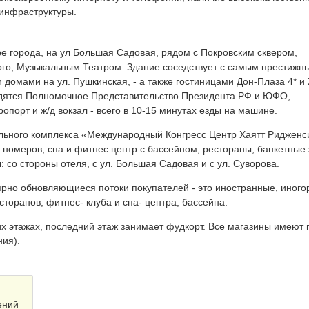
 инфраструктуры.
е города, на ул Большая Садовая, рядом с Покровским сквером,
ого, Музыкальным Театром. Здание соседствует с самым престижн
 домами на ул. Пушкинская, - а также гостиницами Дон-Плаза 4* и 
одятся Полномочное Представительство Президента РФ и ЮФО,
опорт и ж/д вокзал - всего в 10-15 минутах езды на машине.
ального комплекса «Международный Конгресс Центр Хаятт Ридженс
 номеров, спа и фитнес центр с бассейном, рестораны, банкетные
 со стороны отеля, с ул. Большая Садовая и с ул. Суворова.
ярно обновляющиеся потоки покупателей - это иностранные, иног
есторанов, фитнес- клуба и спа- центра, бассейна.
 этажах, последний этаж занимает фудкорт. Все магазины имеют
ния).
ений