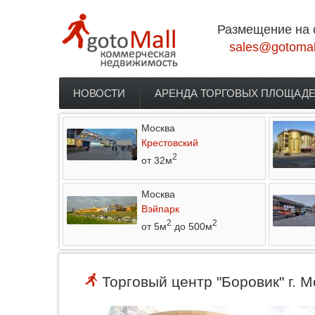
Перейти к основному содержанию
Размещение на 
sales@gotomal
НОВОСТИ
АРЕНДА ТОРГОВЫХ ПЛОЩАД
Главное меню
Москва
Крестовский
2
от 32м
Москва
Вэйпарк
2
2
от 5м
до 500м
Торговый центр "Боровик" г. М