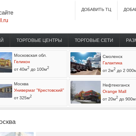
ДОБАВИТЬ ТЦ
ДОБА
сайте
l.ru
ЕЙ
ТОРГОВЫЕ ЦЕНТРЫ
ТОРГОВЫЕ СЕТИ
РАЗ
Московская обл.
Смоленск
Геликон
Галактика
2
2
от 40м
до 100м
2
от 2м
до 2 000
Москва
Нефтеюганск
Универмаг "Крестовский"
Orange Mall
2
от 325м
2
от 20м
до 900м
осква