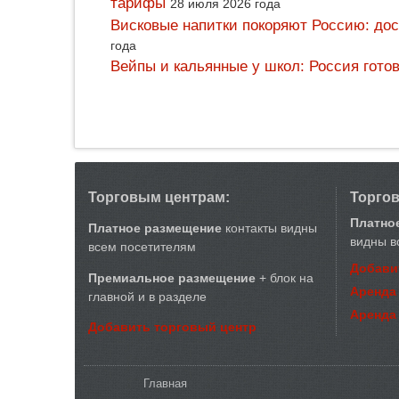
тарифы
28 июля 2026 года
Висковые напитки покоряют Россию: дос
года
Вейпы и кальянные у школ: Россия гото
Торговым центрам:
Торго
Платно
Платное размещение
контакты видны
видны в
всем посетителям
Добави
Премиальное размещение
+ блок на
Аренда
главной и в разделе
Аренда
Добавить торговый центр
Вы здесь
Главная