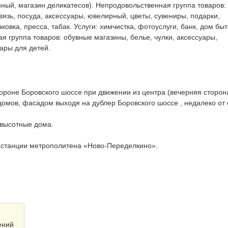
ный, магазин деликатесов). Непродовольственная группа товаров:
связь, посуда, аксессуары, ювелирный, цветы, сувениры, подарки,
ковка, пресса, табак. Услуги: химчистка, фотоуслуги, банк, дом быт
я группа товаров: обувные магазины, белье, чулки, аксессуары,
вары для детей.
ороне Боровского шоссе при движении из центра (вечерняя сторона
домов, фасадом выходя на дублер Боровского шоссе , недалеко от
 высотные дома.
е станции метрополитена «Ново-Переделкино».
ений