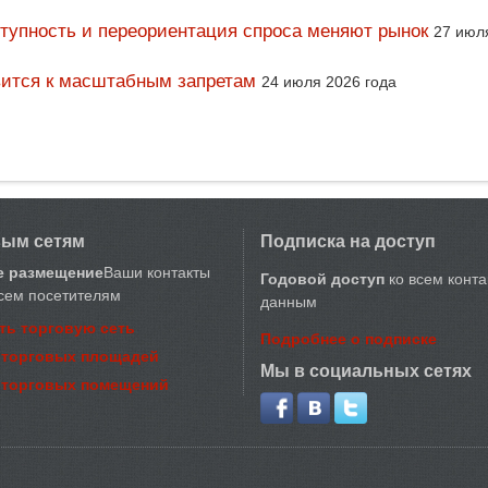
тупность и переориентация спроса меняют рынок
27 июл
вится к масштабным запретам
24 июля 2026 года
вым сетям
Подписка на доступ
е размещение
Ваши контакты
Годовой доступ
ко всем конт
сем посетителям
данным
ть торговую сеть
Подробнее о подписке
 торговых площадей
Мы в социальных сетях
 торговых помещений