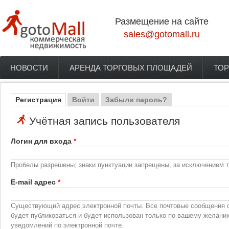
Перейти к основному содержанию
Размещение на сайте
sales@gotomall.ru
НОВОСТИ
АРЕНДА ТОРГОВЫХ ПЛОЩАДЕЙ
ТОР
Главное меню
Регистрация
(активная вкладка)
Войти
Забыли пароль?
Главные вкладки
Учётная запись пользователя
Логин для входа
*
Пробелы разрешены; знаки пунктуации запрещены, за исключением то
E-mail адрес
*
Существующий адрес электронной почты. Все почтовые сообщения с 
будет публиковаться и будет использован только по вашему желани
уведомлений по электронной почте.