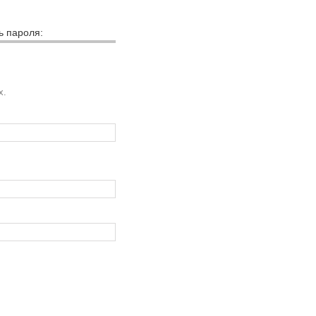
ь пароля:
х.