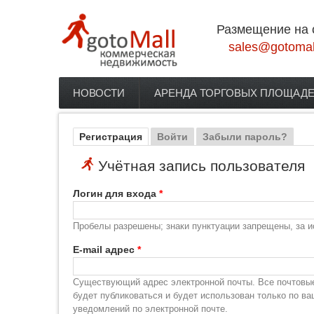
Перейти к основному содержанию
Размещение на 
sales@gotomal
НОВОСТИ
АРЕНДА ТОРГОВЫХ ПЛОЩАД
Главное меню
Регистрация
(активная вкладка)
Войти
Забыли пароль?
Главные вкладки
Учётная запись пользователя
Логин для входа
*
Пробелы разрешены; знаки пунктуации запрещены, за и
E-mail адрес
*
Существующий адрес электронной почты. Все почтовые 
будет публиковаться и будет использован только по в
уведомлений по электронной почте.