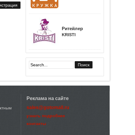
Ритейлер
KRISTI
Форма поиска
Реклама на сайте
sales@gotomall.ru
актным
узнать подробнее
контакты