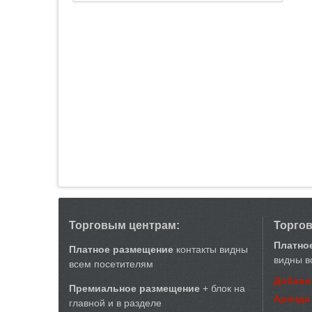
Торговым центрам:
Торго
Платно
Платное размещение
контакты видны
видны в
всем посетителям
Добави
Премиальное размещение
+ блок на
Аренда
главной и в разделе