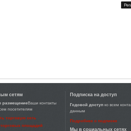
вым сетям
Подписка на доступ
е размещение
Ваши контакты
Годовой доступ
ко всем конт
сем посетителям
данным
ть торговую сеть
Подробнее о подписке
 торговых площадей
Мы в социальных сетях