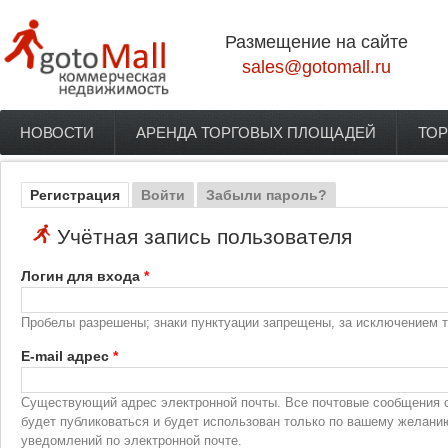
Перейти к основному содержанию
Размещение на сайте
sales@gotomall.ru
НОВОСТИ
АРЕНДА ТОРГОВЫХ ПЛОЩАДЕЙ
ТОР
Главное меню
Регистрация
(активная вкладка)
Войти
Забыли пароль?
Главные вкладки
Учётная запись пользователя
Логин для входа
*
Пробелы разрешены; знаки пунктуации запрещены, за исключением то
E-mail адрес
*
Существующий адрес электронной почты. Все почтовые сообщения с 
будет публиковаться и будет использован только по вашему желани
уведомлений по электронной почте.