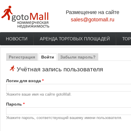
Перейти к основному содержанию
Размещение на сайте
sales@gotomall.ru
НОВОСТИ
АРЕНДА ТОРГОВЫХ ПЛОЩАДЕЙ
ТОР
Главное меню
Регистрация
Войти
(активная вкладка)
Забыли пароль?
Главные вкладки
Учётная запись пользователя
Логин для входа
*
Укажите ваше имя на сайте gotoMall.
Пароль
*
Укажите пароль, соответствующий вашему имени пользователя.