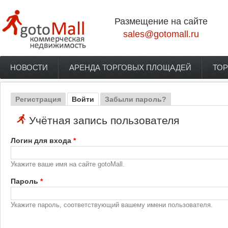
Перейти к основному содержанию
Размещение на сайте
sales@gotomall.ru
НОВОСТИ
АРЕНДА ТОРГОВЫХ ПЛОЩАДЕЙ
ТОР
Главное меню
Регистрация
Войти
(активная вкладка)
Забыли пароль?
Главные вкладки
Учётная запись пользователя
Логин для входа
*
Укажите ваше имя на сайте gotoMall.
Пароль
*
Укажите пароль, соответствующий вашему имени пользователя.