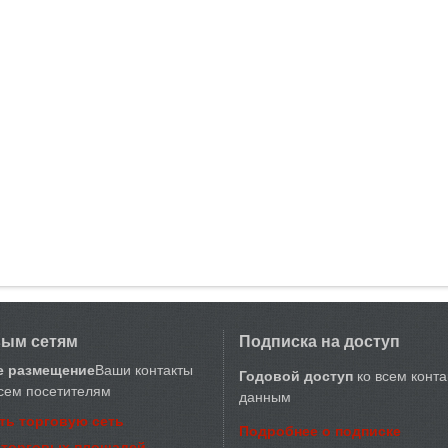
вым сетям
Подписка на доступ
е размещение
Ваши контакты
Годовой доступ
ко всем конт
сем посетителям
данным
ть торговую сеть
Подробнее о подписке
 торговых площадей