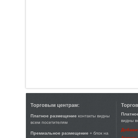
Торговым центрам:
Торго
Платно
Платное размещение
контакты видны
видны в
всем посетителям
Добави
Премиальное размещение
+ блок на
Аренда