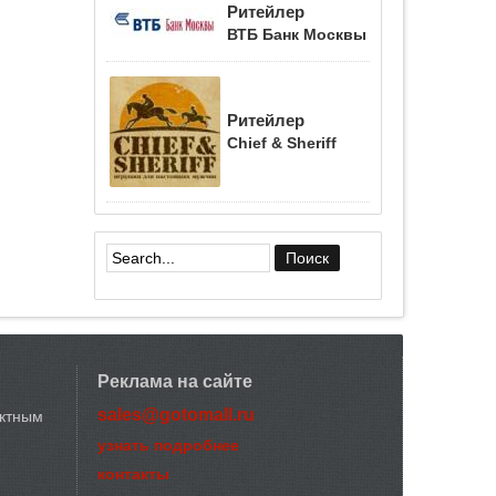
Ритейлер
ВТБ Банк Москвы
Ритейлер
Chief & Sheriff
Форма поиска
Реклама на сайте
sales@gotomall.ru
актным
узнать подробнее
контакты