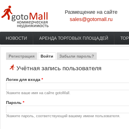
Перейти к основному содержанию
Размещение на сайте
sales@gotomall.ru
НОВОСТИ
АРЕНДА ТОРГОВЫХ ПЛОЩАДЕЙ
ТОР
Главное меню
Регистрация
Войти
(активная вкладка)
Забыли пароль?
Главные вкладки
Учётная запись пользователя
Логин для входа
*
Укажите ваше имя на сайте gotoMall.
Пароль
*
Укажите пароль, соответствующий вашему имени пользователя.