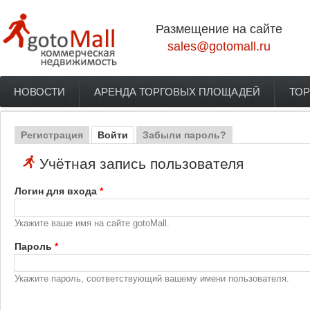
Перейти к основному содержанию
Размещение на сайте
sales@gotomall.ru
НОВОСТИ
АРЕНДА ТОРГОВЫХ ПЛОЩАДЕЙ
ТОР
Главное меню
Регистрация
Войти
(активная вкладка)
Забыли пароль?
Главные вкладки
Учётная запись пользователя
Логин для входа
*
Укажите ваше имя на сайте gotoMall.
Пароль
*
Укажите пароль, соответствующий вашему имени пользователя.