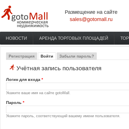
Перейти к основному содержанию
Размещение на сайте
sales@gotomall.ru
НОВОСТИ
АРЕНДА ТОРГОВЫХ ПЛОЩАДЕЙ
ТОР
Главное меню
Регистрация
Войти
(активная вкладка)
Забыли пароль?
Главные вкладки
Учётная запись пользователя
Логин для входа
*
Укажите ваше имя на сайте gotoMall.
Пароль
*
Укажите пароль, соответствующий вашему имени пользователя.