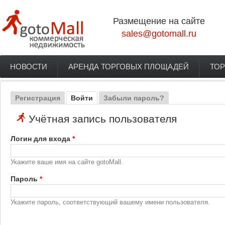
Перейти к основному содержанию
Размещение на сайте
sales@gotomall.ru
НОВОСТИ
АРЕНДА ТОРГОВЫХ ПЛОЩАДЕЙ
ТОР
Главное меню
Регистрация
Войти
(активная вкладка)
Забыли пароль?
Главные вкладки
Учётная запись пользователя
Логин для входа
*
Укажите ваше имя на сайте gotoMall.
Пароль
*
Укажите пароль, соответствующий вашему имени пользователя.