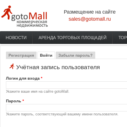
Перейти к основному содержанию
Размещение на сайте
sales@gotomall.ru
НОВОСТИ
АРЕНДА ТОРГОВЫХ ПЛОЩАДЕЙ
ТОР
Главное меню
Регистрация
Войти
(активная вкладка)
Забыли пароль?
Главные вкладки
Учётная запись пользователя
Логин для входа
*
Укажите ваше имя на сайте gotoMall.
Пароль
*
Укажите пароль, соответствующий вашему имени пользователя.