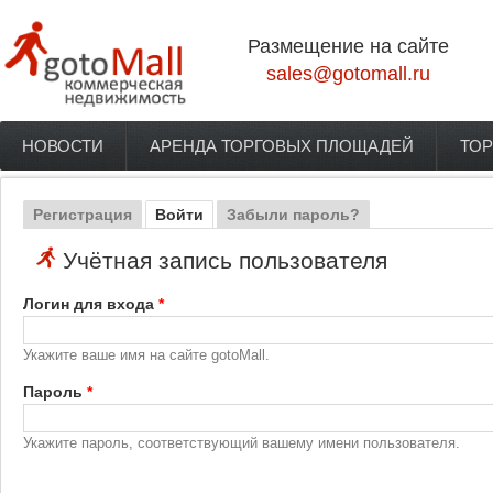
Перейти к основному содержанию
Размещение на сайте
sales@gotomall.ru
НОВОСТИ
АРЕНДА ТОРГОВЫХ ПЛОЩАДЕЙ
ТОР
Главное меню
Регистрация
Войти
(активная вкладка)
Забыли пароль?
Главные вкладки
Учётная запись пользователя
Логин для входа
*
Укажите ваше имя на сайте gotoMall.
Пароль
*
Укажите пароль, соответствующий вашему имени пользователя.