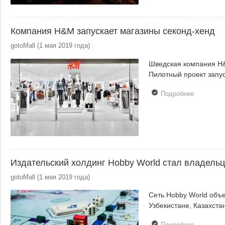
Компания H&M запускает магазины секонд-хенд
gotoMall
(
1 мая 2019 года
)
Шведская компания H&
Пилотный проект запус
Подробнее
о
Компания
H&M
запускает
магазины
секонд-
хенд
Издательский холдинг Hobby World стал владель
gotoMall
(
1 мая 2019 года
)
Сеть Hobby World объе
Узбекистане, Казахста
Подробнее
о