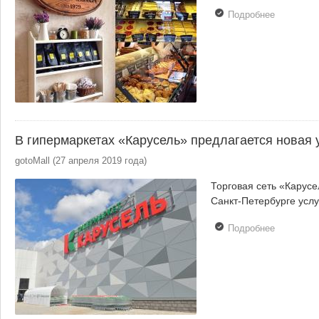
Подробнее
о В Санкт
Петербург
открываю
первые
магазины
новой сет
«Молоко»
В гипермаркетах «Карусель» предлагается новая 
gotoMall
(
27 апреля 2019 года
)
Торговая сеть «Карусел
Санкт-Петербурге услуг
Подробнее
о В
гипермарк
«Карусел
предлага
новая усл