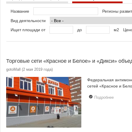
Название
Регионы разви
Вид деятельности
Ищет площади от
до
м2
Цено
Торговые сети «Красное и Белое» и «Дикси» объе
gotoMall
(
2 мая 2019 года
)
Федеральная антимоно
сетей «Красное и Бело
Подробнее
о Торговы
сети
«Красное 
Белое» и
«Дикси»
объединя