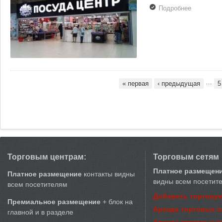
Подробнее
о «МФК-
Профит»
банкротит
сеть
магазинов
«Посуда-
центр»
…
« первая
‹ предыдущая
5
Страницы
Торговым центрам:
Торговым сетям
Платное размещен
Платное размещение
контакты видны
видны всем посетит
всем посетителям
Добавить торговую
Премиальное размещение
+ блок на
Аренда торговых 
главной и в разделе
Аренда торговых 