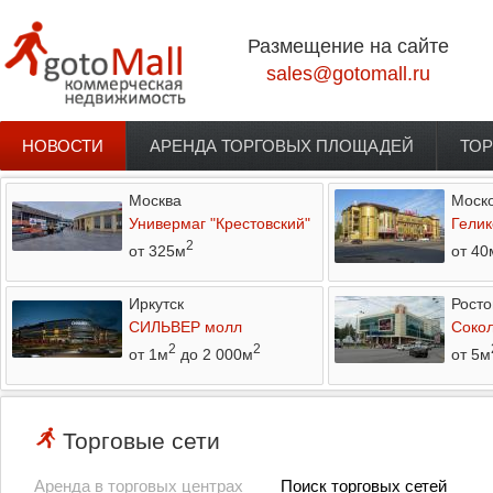
Перейти к основному содержанию
Размещение на сайте
sales@gotomall.ru
НОВОСТИ
АРЕНДА ТОРГОВЫХ ПЛОЩАДЕЙ
ТОР
Главное меню
Москва
Моско
Универмаг "Крестовский"
Гелик
2
от 325м
от 40
Иркутск
Росто
СИЛЬВЕР молл
Соко
2
2
от 1м
до 2 000м
от 5м
Торговые сети
Аренда в торговых центрах
Поиск торговых сетей