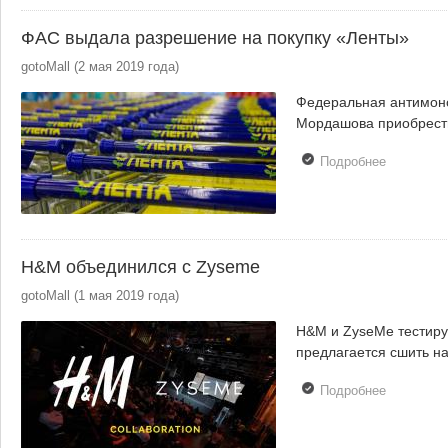
ФАС выдала разрешение на покупку «Ленты»
gotoMall
(
2 мая 2019 года
)
Федеральная антимон
Мордашова приобрести
Подробнее
о ФАС
выдала
разрешен
на покупк
«Ленты»
H&M объединился с Zyseme
gotoMall
(
1 мая 2019 года
)
H&M и ZyseMe тестиру
предлагается сшить на
Подробнее
о H&M
объедини
с Zyseme