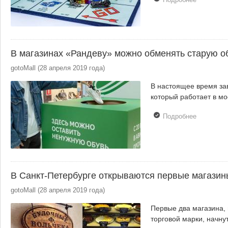
Издатель
холдинг
Hobby Wor
стал
владельц
В магазинах «Рандеву» можно обменять старую о
«Мосигры
gotoMall
(
28 апреля 2019 года
)
В настоящее время за
который работает в м
Подробнее
о В
магазинах
«Рандеву
можно
обменять
старую
В Санкт-Петербурге открываются первые магазин
обувь на
новую
gotoMall
(
28 апреля 2019 года
)
Первые два магазина,
торговой марки, начнут