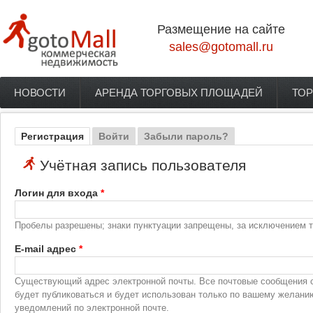
Перейти к основному содержанию
Размещение на сайте
sales@gotomall.ru
НОВОСТИ
АРЕНДА ТОРГОВЫХ ПЛОЩАДЕЙ
ТОР
Главное меню
Регистрация
(активная вкладка)
Войти
Забыли пароль?
Главные вкладки
Учётная запись пользователя
Логин для входа
*
Пробелы разрешены; знаки пунктуации запрещены, за исключением то
E-mail адрес
*
Существующий адрес электронной почты. Все почтовые сообщения с 
будет публиковаться и будет использован только по вашему желани
уведомлений по электронной почте.