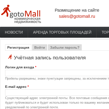
Перейти к основному содержанию
Размещение на сайте
sales@gotomall.ru
НОВОСТИ
АРЕНДА ТОРГОВЫХ ПЛОЩАДЕЙ
ТОР
Главное меню
Регистрация
(активная вкладка)
Войти
Забыли пароль?
Главные вкладки
Учётная запись пользователя
Логин для входа
*
Пробелы разрешены; знаки пунктуации запрещены, за исключением то
E-mail адрес
*
Существующий адрес электронной почты. Все почтовые сообщения с 
будет публиковаться и будет использован только по вашему желани
уведомлений по электронной почте.