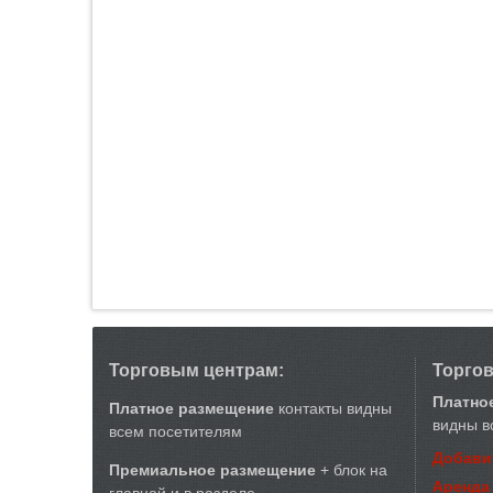
Торговым центрам:
Торго
Платно
Платное размещение
контакты видны
видны в
всем посетителям
Добави
Премиальное размещение
+ блок на
Аренда