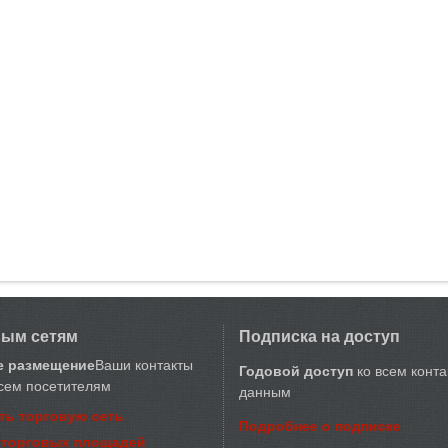
вым сетям
Подписка на доступ
е размещение
Ваши контакты
Годовой доступ
ко всем конт
сем посетителям
данным
ть торговую сеть
Подробнее о подписке
 торговых площадей