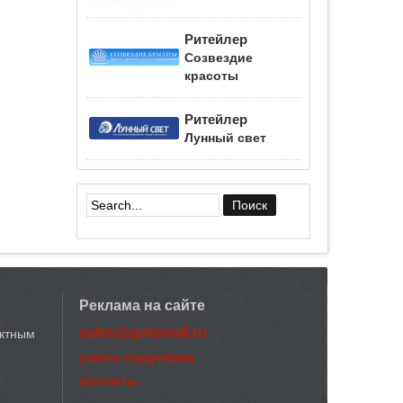
Ритейлер
Созвездие
красоты
Ритейлер
Лунный свет
Форма поиска
Реклама на сайте
sales@gotomall.ru
актным
узнать подробнее
контакты