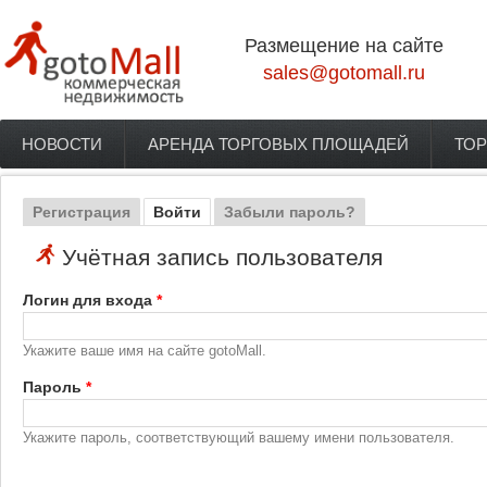
Перейти к основному содержанию
Размещение на сайте
sales@gotomall.ru
НОВОСТИ
АРЕНДА ТОРГОВЫХ ПЛОЩАДЕЙ
ТОР
Главное меню
Регистрация
Войти
(активная вкладка)
Забыли пароль?
Главные вкладки
Учётная запись пользователя
Логин для входа
*
Укажите ваше имя на сайте gotoMall.
Пароль
*
Укажите пароль, соответствующий вашему имени пользователя.