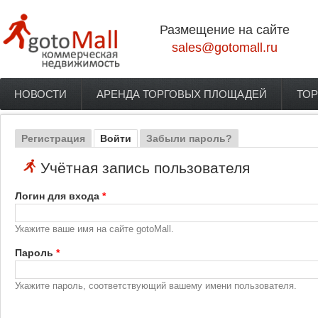
Перейти к основному содержанию
Размещение на сайте
sales@gotomall.ru
НОВОСТИ
АРЕНДА ТОРГОВЫХ ПЛОЩАДЕЙ
ТОР
Главное меню
Регистрация
Войти
(активная вкладка)
Забыли пароль?
Главные вкладки
Учётная запись пользователя
Логин для входа
*
Укажите ваше имя на сайте gotoMall.
Пароль
*
Укажите пароль, соответствующий вашему имени пользователя.