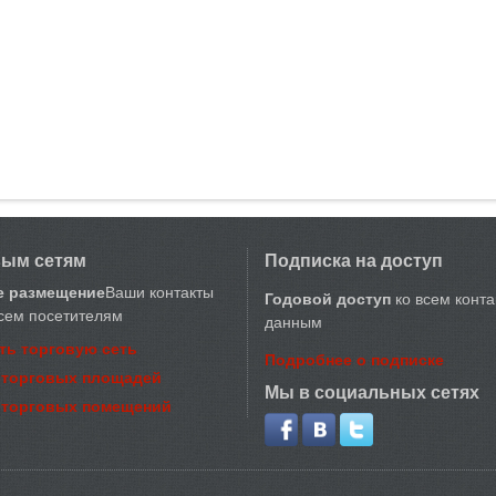
вым сетям
Подписка на доступ
е размещение
Ваши контакты
Годовой доступ
ко всем конт
сем посетителям
данным
ть торговую сеть
Подробнее о подписке
 торговых площадей
Мы в социальных сетях
 торговых помещений