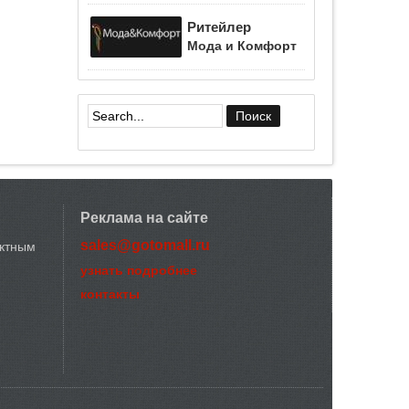
Ритейлер
Мода и Комфорт
Форма поиска
Реклама на сайте
sales@gotomall.ru
актным
узнать подробнее
контакты