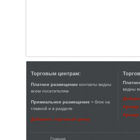
Торговым центрам:
Торго
Платно
Платное размещение
контакты видны
видны в
всем посетителям
Добави
Премиальное размещение
+ блок на
Аренда
главной и в разделе
Аренда
Добавить торговый центр
Вы здесь
Главная