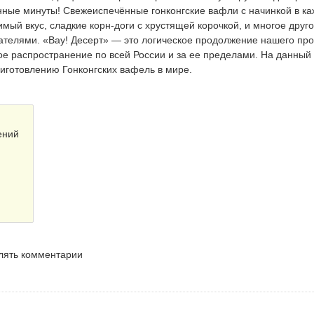
танные минуты! Свежеиспечённые гонконгские вафли с начинкой в к
ый вкус, сладкие корн-доги с хрустящей корочкой, и многое друг
телями. «Вау! Десерт» — это логическое продолжение нашего про
ое распространение по всей России и за ее пределами. На данный
иготовлению Гонконгских вафель в мире.
ений
влять комментарии