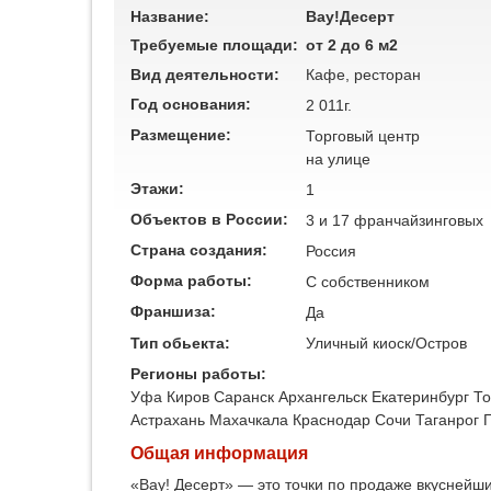
Название:
Вау!Десерт
Требуемые площади:
от 2 до 6 м2
Вид деятельности:
Кафе, ресторан
Год основания:
2 011г.
Размещение:
Торговый центр
на улице
Этажи:
1
Объектов в России:
3 и 17 франчайзинговых
Страна создания:
Россия
Форма работы:
C собственником
Франшиза:
Да
Тип обьекта:
Уличный киоск/Остров
Регионы работы:
Уфа
Киров
Саранск
Архангельск
Екатеринбург
То
Астрахань
Махачкала
Краснодар
Сочи
Таганрог
Общая информация
«Вау! Десерт» — это точки по продаже вкуснейш