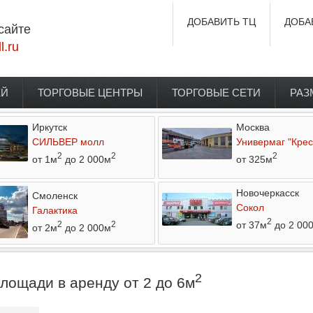
ДОБАВИТЬ ТЦ
ДОБА
сайте
l.ru
ЕЙ
ТОРГОВЫЕ ЦЕНТРЫ
ТОРГОВЫЕ СЕТИ
РАЗ
Иркутск
Москва
СИЛЬВЕР молл
Универмаг "Крес
2
2
2
от 1м
до 2 000м
от 325м
Новочеркасск
Смоленск
Сокол
Галактика
2
от 37м
до 2 00
2
2
от 2м
до 2 000м
2
лощади в аренду от 2 до 6м