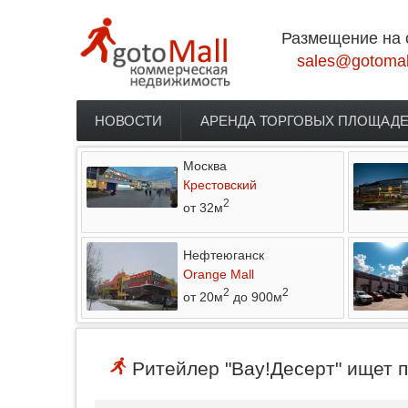
Перейти к основному содержанию
Размещение на 
sales@gotomal
НОВОСТИ
АРЕНДА ТОРГОВЫХ ПЛОЩАД
Главное меню
Москва
Крестовский
2
от 32м
Нефтеюганск
Orange Mall
2
2
от 20м
до 900м
Ритейлер "Вау!Десерт" ищет п