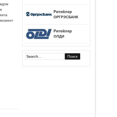
аждом
ое
Ритейлер
екта
ОРГРЭСБАНК
 момент
Ритейлер
ОЛДИ
Форма поиска