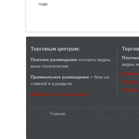
года
Торговым центрам:
Торго
Платно
Платное размещение
контакты видны
видны в
всем посетителям
Добави
Премиальное размещение
+ блок на
Аренда
главной и в разделе
Аренда
Добавить торговый центр
Вы здесь
Главная