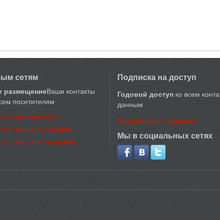
вым сетям
Подписка на доступ
е размещение
Ваши контакты
Годовой доступ
ко всем конт
сем посетителям
данным
ть торговую сеть
Подробнее о подписке
 торговых площадей
Мы в социальных сетях
 торговых помещений