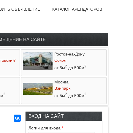
ВИТЬ ОБЪЯВЛЕНИЕ
КАТАЛОГ АРЕНДАТОРОВ
МЕЩЕНИЕ НА САЙТЕ
Ростов-на-Дону
товский"
Сокол
2
2
от 5м
до 500м
Москва
Вэйпарк
2
2
2
0м
от 5м
до 500м
ВХОД НА САЙТ
Логин для входа
*