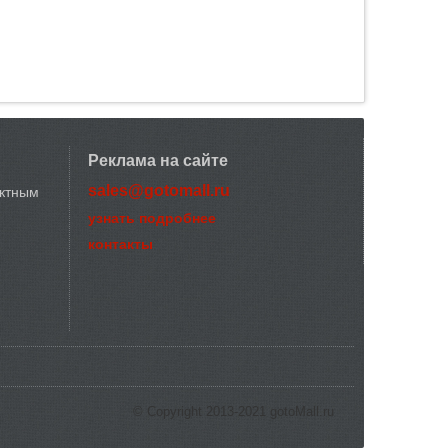
Реклама на сайте
sales@gotomall.ru
актным
узнать подробнее
контакты
© Copyright 2013-2021 gotoMall.ru