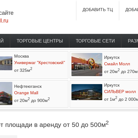
ДОБАВИТЬ ТЦ
ДОБА
сайте
l.ru
ЕЙ
ТОРГОВЫЕ ЦЕНТРЫ
ТОРГОВЫЕ СЕТИ
РАЗ
Москва
Иркутск
Универмаг "Крестовский"
Смайл Молл
2
от 325м
2
от 20м
до 270м
Иркутск
Нефтеюганск
СИЛЬВЕР молл
Orange Mall
2
от 1м
до 2 000
2
2
от 20м
до 900м
2
 площади в аренду от 50 до 500м