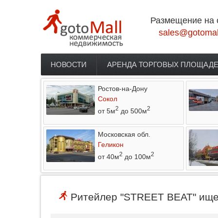
Перейти к основному содержанию
Размещение на 
sales@gotomal
НОВОСТИ
АРЕНДА ТОРГОВЫХ ПЛОЩАД
Главное меню
Ростов-на-Дону
Сокол
2
2
от 5м
до 500м
Московская обл.
Геликон
2
2
от 40м
до 100м
Ритейлер "STREET BEAT" ищет