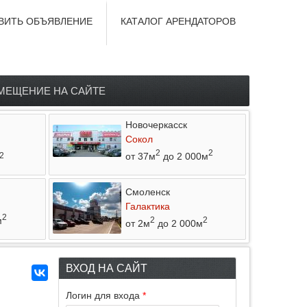
ВИТЬ ОБЪЯВЛЕНИЕ
КАТАЛОГ АРЕНДАТОРОВ
МЕЩЕНИЕ НА САЙТЕ
Новочеркасск
Сокол
2
2
от 37м
до 2 000м
2
Смоленск
Галактика
2
м
2
2
от 2м
до 2 000м
ВХОД НА САЙТ
Логин для входа
*