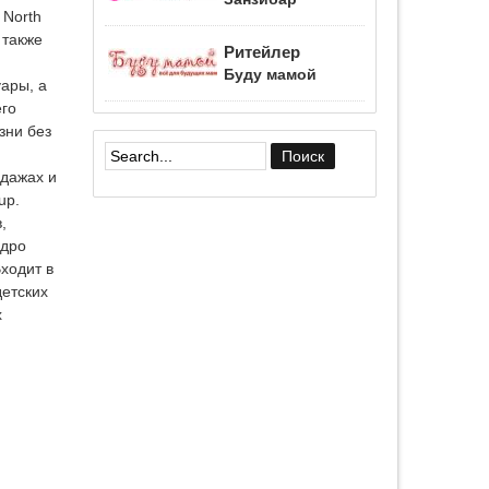
 North
 также
Ритейлер
Буду мамой
ары, а
его
зни без
Форма поиска
одажах и
up.
,
ядро
ходит в
детских
х