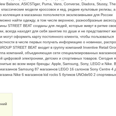
w Balance, ASICSTiger, Puma, Vans, Converse, Diadora, Stussy, The
классические модели кроссовок и кед, редкие культовые релизы, а
о коллекция в магазинах пополняется эксклюзивными для России
можно найти одежду, в том числе верхнюю, разнообразные аксессу
азины STREET BEAT созданы для людей, которые живут в ритме сво
и, всегда находят для себя занятие по душе и не представляют жи
и могут оформить карту постоянного клиента, чтобы пользоваться
частности в числе первых получать информацию о новинках, распр
OUP STREET BEAT входит в группу компаний Inventive Retail Gro
группа компаний‚ объединяющая сети специализированных магазинов
 цифровой электроники, детских и спортивных товаров. Сегодня 
енитые во всем мире бренды: Apple‚ Samsung, Sony, LEGO и Nike. В
8 магазинов Samsung 87 магазинов LEGO 16 салонов Sony Centre 4 
азина Nike 6 магазинов kid rocks 5 бутиков UNOde50 2 спортивны
ений