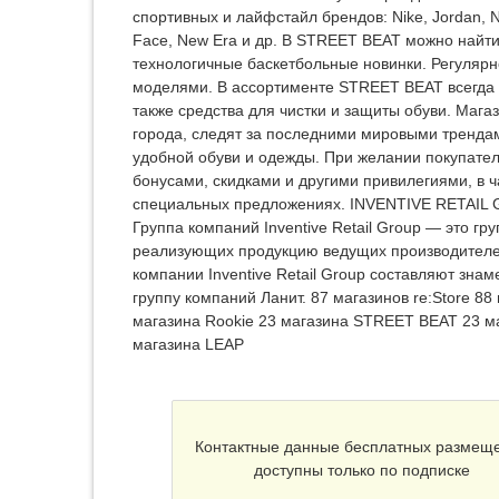
спортивных и лайфстайл брендов: Nike, Jordan, Ne
Face, New Era и др. В STREET BEAT можно найти 
технологичные баскетбольные новинки. Регулярн
моделями. В ассортименте STREET BEAT всегда 
также средства для чистки и защиты обуви. Маг
города, следят за последними мировыми трендам
удобной обуви и одежды. При желании покупател
бонусами, скидками и другими привилегиями, в 
специальных предложениях. INVENTIVE RETAIL GR
Группа компаний Inventive Retail Group — это 
реализующих продукцию ведущих производителей
компании Inventive Retail Group составляют знам
группу компаний Ланит. 87 магазинов re:Store 8
магазина Rookie 23 магазина STREET BEAT 23 маг
магазина LEAP
Контактные данные бесплатных размещ
доступны только по подписке