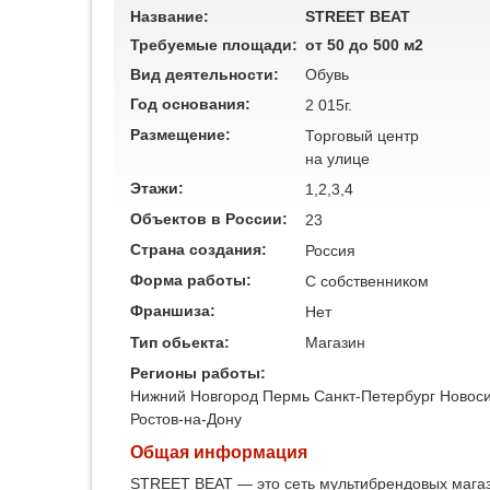
Название:
STREET BEAT
Требуемые площади:
от 50 до 500 м2
Вид деятельности:
Обувь
Год основания:
2 015г.
Размещение:
Торговый центр
на улице
Этажи:
1,2,3,4
Объектов в России:
23
Страна создания:
Россия
Форма работы:
C собственником
Франшиза:
Нет
Тип обьекта:
Магазин
Регионы работы:
Нижний Новгород
Пермь
Санкт-Петербург
Новос
Ростов-на-Дону
Общая информация
STREET BEAT — это сеть мультибрендовых магази