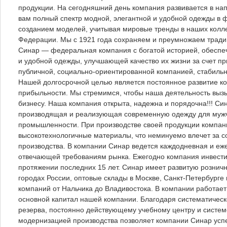
продукции. На сегодняшний день компания развивается в на
вам полный спектр модной, элегантной и удобной одежды в
созданием моделей, учитывая мировые тренды в наших колле
Федерации. Мы с 1921 года сохраняем и преумножаем традиц
Синар — федеральная компания с богатой историей, обесп
и удобной одежды, улучшающей качество их жизни за счет п
публичной, социально-ориентированной компанией, стабиль
Нашей долгосрочной целью является постоянное развитие ко
прибыльности. Мы стремимся, чтобы наша деятельность вызы
бизнесу. Наша компания открыта, надежна и порядочна!!! 
производящая и реализующая современную одежду для мужчи
промышленности. При производстве своей продукции компан
высокотехнологичные материалы, что неминуемо влечет за 
производства. В компании Синар ведется каждодневная и еж
отвечающей требованиям рынка. Ежегодно компания инвестир
протяжении последних 15 лет. Синар имеет развитую рознич
городах России, оптовые склады в Москве, Санкт-Петербурге
компаний от Нальчика до Владивостока. В компании работает
основной капитал нашей компании. Благодаря систематичес
резерва, постоянно действующему учебному центру и систем
модернизацией производства позволяет компании Синар усп