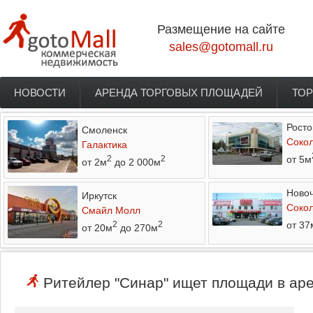
Перейти к основному содержанию
Размещение на сайте
sales@gotomall.ru
НОВОСТИ
АРЕНДА ТОРГОВЫХ ПЛОЩАДЕЙ
ТОР
Главное меню
Росто
Смоленск
Соко
Галактика
от 5м
2
2
от 2м
до 2 000м
Новоч
Иркутск
Соко
Смайл Молл
от 37
2
2
от 20м
до 270м
Ритейлер "Синар" ищет площади в аре