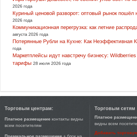
2026 года
Куриный ценовой разворот: оптовый рынок пошёл 
2026 года
Коммуникационная перегрузка: как летние распрод
августа 2026 года
Потерянные Рубли на Кухне: Как Неэффективная
года
Маркетплейсы идут навстречу бизнесу: Wildberrie
тарифы
28 июля 2026 года
Торговым центрам:
Торговым сетям
Платное размещен
Платное размещение
контакты видны
видны всем посетит
всем посетителям
Добавить торговую
Премиальное размещение
+ блок на