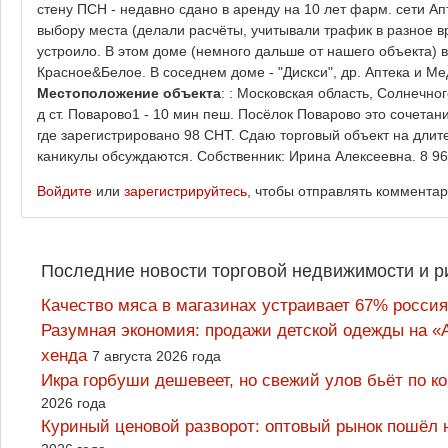
стену ПСН - недавно сдано в аренду на 10 лет фарм. сети Ап
выбору места (делали расчёты, учитывали трафик в разное вре
устроило. В этом доме (немного дальше от нашего объекта)
Красное&Белое. В соседнем доме - "Дискси", др. Аптека и Ме
Местоположение объекта
: : Московская область, Солнечног
д ст. Поварово1 - 10 мин пеш. Посёлок Поварово это сочетан
где зарегистрировано 98 СНТ. Сдаю торговый объект на длит
каникулы обсуждаются. Собственник: Ирина Алексеевна. 8 968
Войдите
или
зарегистрируйтесь
, чтобы отправлять коммента
Последние новости торговой недвижимости и р
Качество мяса в магазинах устраивает 67% россия
Разумная экономия: продажи детской одежды на «А
хенда
7 августа 2026 года
Икра горбуши дешевеет, но свежий улов бьёт по к
2026 года
Куриный ценовой разворот: оптовый рынок пошёл 