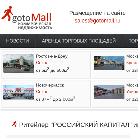
Перейти к основному содержанию
Размещение на сайте
sales@gotomall.ru
НОВОСТИ
АРЕНДА ТОРГОВЫХ ПЛОЩАДЕЙ
ТОР
Главное меню
Ростов-на-Дону
Моск
Сокол
Крест
2
2
от 5м
до 500м
от 32
Новочеркасск
Моск
Сокол
Униве
2
2
от 37м
до 2 000м
от 32
Ритейлер "РОССИЙСКИЙ КАПИТАЛ" ище