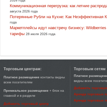
2026 года
Коммуникационная перегрузка: как летние распрод
августа 2026 года
Потерянные Рубли на Кухне: Как Неэффективная
года
Маркетплейсы идут навстречу бизнесу: Wildberrie
тарифы
28 июля 2026 года
Торговым центрам:
Торговым сетям
Платное размещен
Платное размещение
контакты видны
видны всем посетит
всем посетителям
Добавить торговую
Премиальное размещение
+ блок на
Аренда торговых 
главной и в разделе
Аренда торговых 
Добавить торговый центр