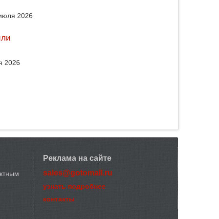
июля 2026
или
я 2026
Реклама на сайте
sales@gotomall.ru
актным
узнать подробнее
контакты