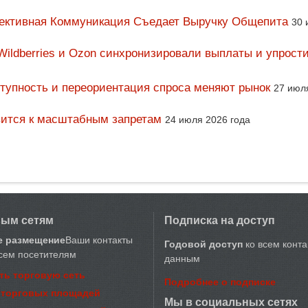
фективная Коммуникация Съедает Выручку Общепита
30 
Wildberries и Ozon синхронизировали выплаты и упрост
тупность и переориентация спроса меняют рынок
27 июл
вится к масштабным запретам
24 июля 2026 года
вым сетям
Подписка на доступ
е размещение
Ваши контакты
Годовой доступ
ко всем конт
сем посетителям
данным
ть торговую сеть
Подробнее о подписке
 торговых площадей
Мы в социальных сетях