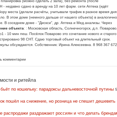
планировка (можно сделать 2 зала), без ремонта (после
 - недавно сдано в аренду на 10 лет фарм. сети Аптека (идёт
бору места (делали расчёты, учитывали трафик в разное время дня
оило. В этом доме (немного дальше от нашего объекта) в аналогичн
 В соседнем доме - "Дискси", др. Аптека и Мед.анализы. Через
ение объекта
: : Московская область, Солнечногорск, д.п. Поварово
во1 - 10 мин пеш. Посёлок Поварово это сочетание нового и старого
истрировано 98 СНТ. Сдаю торговый объект на длительный срок.
икулы обсуждаются. Собственник: Ирина Алексеевна. 8 968 367 672
ть комментарии
мости и ритейла
 бьёт по кошельку: парадоксы дальневосточной путины
5
ок пошёл на снижение, но розница не спешит дешеветь
ие распродажи раздражают россиян и что делать бренда