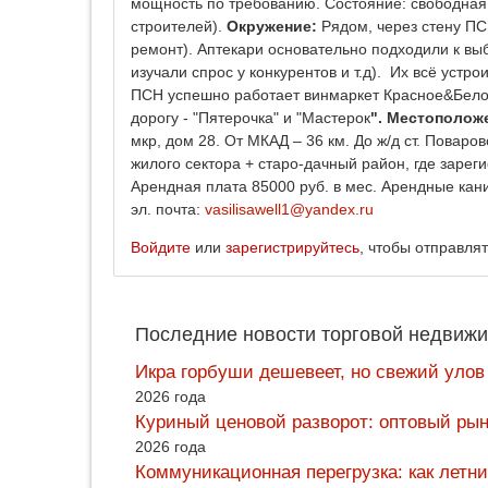
мощность по требованию. Состояние: свободная 
строителей).
Окружение:
Рядом, через стену ПСН
ремонт). Аптекари основательно подходили к вы
изучали спрос у конкурентов и т.д). Их всё устр
ПСН успешно работает винмаркет Красное&Белое.
дорогу - "Пятерочка" и "Мастерок
". Местополож
мкр, дом 28. От МКАД – 36 км. До ж/д ст. Поваро
жилого сектора + старо-дачный район, где зарег
Арендная плата 85000 руб. в мес. Арендные кан
эл. почта:
vasilisawell1@yandex.ru
Войдите
или
зарегистрируйтесь
, чтобы отправля
Последние новости торговой недвижи
Икра горбуши дешевеет, но свежий улов
2026 года
Куриный ценовой разворот: оптовый рын
2026 года
Коммуникационная перегрузка: как летн