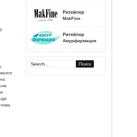
Ритейлер
MakFine
у
Ритейлер
Амурфармация
,
Форма поиска
овался
 на
сом
ие
нде
 пива.