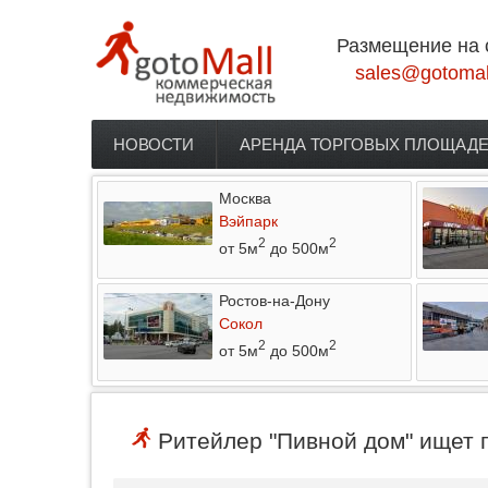
Перейти к основному содержанию
Размещение на 
sales@gotomal
НОВОСТИ
АРЕНДА ТОРГОВЫХ ПЛОЩАД
Главное меню
Москва
Вэйпарк
2
2
от 5м
до 500м
Ростов-на-Дону
Сокол
2
2
от 5м
до 500м
Ритейлер "Пивной дом" ищет п