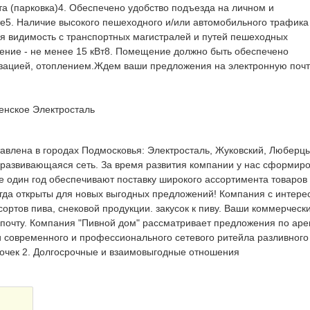
а (парковка)4. Обеспечено удобство подъезда на личном и
е5. Наличие высокого пешеходного и/или автомобильного трафика
я видимость с транспортных магистралей и путей пешеходных
ение - не менее 15 кВт8. Помещение должно быть обеспечено
зацией, отоплением.Ждем ваши предложения на электронную почт
енское
Электросталь
тавлена в городах Подмосковья: Электросталь, Жуковский, Люберцы
 развивающаяся сеть. За время развития компании у нас сформир
не один год обеспечивают поставку широкого ассортимента товаров
егда открыты для новых выгодных предложений! Компания с интере
ортов пива, снековой продукции. закусок к пиву. Ваши коммерческ
почту. Компания "Пивной дом" рассматривает предложения по аре
 современного и профессионального сетевого ритейла разливного
рочек 2. Долгосрочные и взаимовыгодные отношения