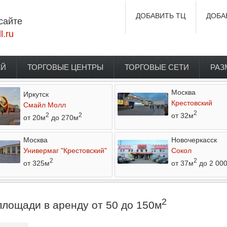
ДОБАВИТЬ ТЦ
ДОБА
сайте
l.ru
ЕЙ
ТОРГОВЫЕ ЦЕНТРЫ
ТОРГОВЫЕ СЕТИ
РАЗ
Москва
Иркутск
Крестовский
Смайл Молл
2
от 32м
2
2
от 20м
до 270м
Москва
Новочеркасск
Универмаг "Крестовский"
Сокол
2
2
от 325м
от 37м
до 2 00
2
лощади в аренду от 50 до 150м