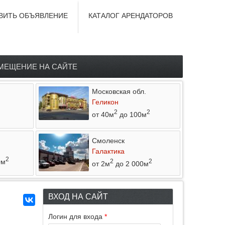
ВИТЬ ОБЪЯВЛЕНИЕ
КАТАЛОГ АРЕНДАТОРОВ
МЕЩЕНИЕ НА САЙТЕ
Московская обл.
Геликон
2
2
от 40м
до 100м
Смоленск
Галактика
2
0м
2
2
от 2м
до 2 000м
ВХОД НА САЙТ
Логин для входа
*