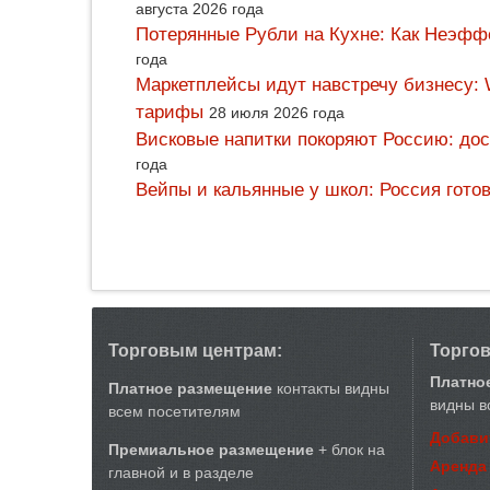
августа 2026 года
Потерянные Рубли на Кухне: Как Неэф
года
Маркетплейсы идут навстречу бизнесу: 
тарифы
28 июля 2026 года
Висковые напитки покоряют Россию: дос
года
Вейпы и кальянные у школ: Россия гото
Торговым центрам:
Торго
Платно
Платное размещение
контакты видны
видны в
всем посетителям
Добави
Премиальное размещение
+ блок на
Аренда
главной и в разделе