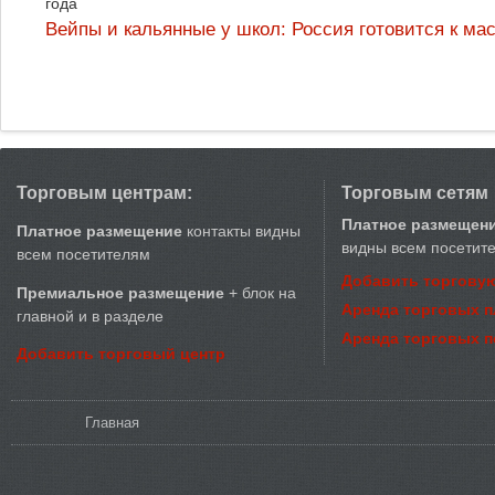
года
Вейпы и кальянные у школ: Россия готовится к м
Торговым центрам:
Торговым сетям
Платное размещен
Платное размещение
контакты видны
видны всем посетит
всем посетителям
Добавить торговую
Премиальное размещение
+ блок на
Аренда торговых 
главной и в разделе
Аренда торговых 
Добавить торговый центр
Вы здесь
Главная