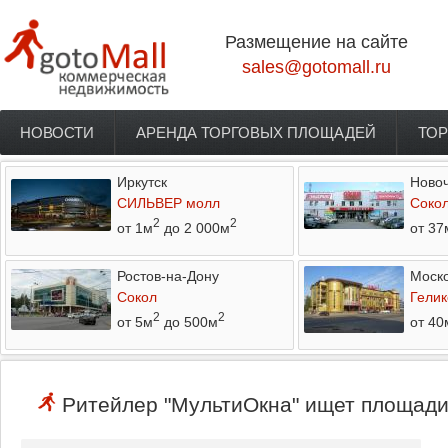
Перейти к основному содержанию
Размещение на сайте
sales@gotomall.ru
НОВОСТИ
АРЕНДА ТОРГОВЫХ ПЛОЩАДЕЙ
ТОР
Главное меню
Иркутск
Новоч
СИЛЬВЕР молл
Соко
2
2
от 1м
до 2 000м
от 37
Ростов-на-Дону
Моско
Сокол
Гелик
2
2
от 5м
до 500м
от 40
Ритейлер "МультиОкна" ищет площади 