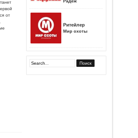
Радеж
танет
первой
ся от
.
Ритейлер
мме
Мир охоты
Форма поиска