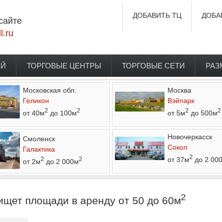
ДОБАВИТЬ ТЦ
ДОБА
сайте
l.ru
ЕЙ
ТОРГОВЫЕ ЦЕНТРЫ
ТОРГОВЫЕ СЕТИ
РАЗ
Московская обл.
Москва
Геликон
Вэйпарк
2
2
2
2
от 40м
до 100м
от 5м
до 500м
Новочеркасск
Смоленск
Сокол
Галактика
2
от 37м
до 2 00
2
2
от 2м
до 2 000м
2
ищет площади в аренду от 50 до 60м