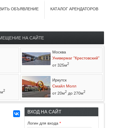
ВИТЬ ОБЪЯВЛЕНИЕ
КАТАЛОГ АРЕНДАТОРОВ
МЕЩЕНИЕ НА САЙТЕ
Москва
Универмаг "Крестовский"
2
от 325м
Иркутск
Смайл Молл
2
0м
2
2
от 20м
до 270м
ВХОД НА САЙТ
Логин для входа
*