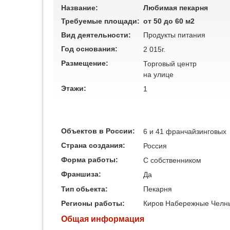
Название:
Любимая пекарня
Требуемые площади:
от 50 до 60 м2
Вид деятельности:
Продукты питания
Год основания:
2 015г.
Размещение:
Торговый центр
на улице
Этажи:
1
Объектов в России:
6 и 41 франчайзинговых
Страна создания:
Россия
Форма работы:
C собственником
Франшиза:
Да
Тип обьекта:
Пекарня
Регионы работы:
Киров
Набережные Челн
Общая информация