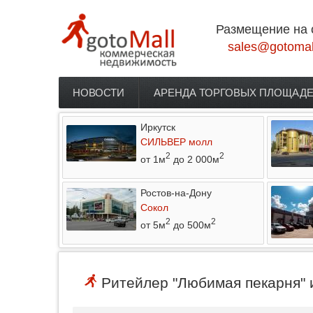
Перейти к основному содержанию
Размещение на 
sales@gotomal
НОВОСТИ
АРЕНДА ТОРГОВЫХ ПЛОЩАД
Главное меню
Иркутск
СИЛЬВЕР молл
2
2
от 1м
до 2 000м
Ростов-на-Дону
Сокол
2
2
от 5м
до 500м
Ритейлер "Любимая пекарня" 