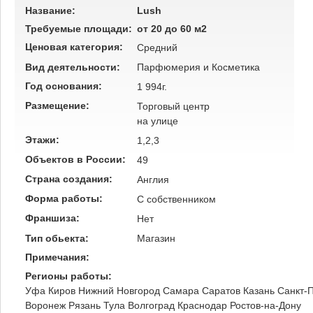
Название:
Lush
Требуемые площади:
от 20 до 60 м2
Ценовая категория:
Средний
Вид деятельности:
Парфюмерия и Косметика
Год основания:
1 994г.
Размещение:
Торговый центр
на улице
Этажи:
1,2,3
Объектов в России:
49
Страна создания:
Англия
Форма работы:
C собственником
Франшиза:
Нет
Тип обьекта:
Магазин
Примечания:
Регионы работы:
Уфа
Киров
Нижний Новгород
Самара
Саратов
Казань
Санкт-
Воронеж
Рязань
Тула
Волгоград
Краснодар
Ростов-на-Дону