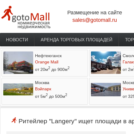
Перейти к основному содержанию
Размещение на сайте
sales@gotomall.ru
НОВОСТИ
АРЕНДА ТОРГОВЫХ ПЛОЩАДЕЙ
ТОР
Главное меню
Нефтеюганск
Смол
Orange Mall
Галак
2
2
от 20м
до 900м
от 2м
Москва
Моск
Вэйпарк
Униве
2
2
от 5м
до 500м
от 32
Ритейлер "Langery" ищет площади в ар