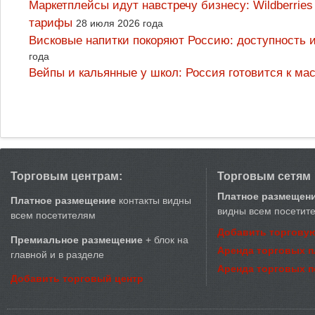
Маркетплейсы идут навстречу бизнесу: Wildberrie
тарифы
28 июля 2026 года
Висковые напитки покоряют Россию: доступность 
года
Вейпы и кальянные у школ: Россия готовится к м
Торговым центрам:
Торговым сетям
Платное размещен
Платное размещение
контакты видны
видны всем посетит
всем посетителям
Добавить торговую
Премиальное размещение
+ блок на
Аренда торговых 
главной и в разделе
Аренда торговых 
Добавить торговый центр