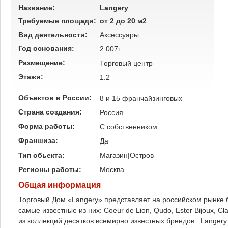
Название:
Langery
Требуемые площади:
от 2 до 20 м2
Вид деятельности:
Аксессуары
Год основания:
2 007г.
Размещение:
Торговый центр
Этажи:
1.2
Объектов в России:
8 и 15 франчайзинговых
Страна создания:
Россия
Форма работы:
C собственником
Франшиза:
Да
Тип обьекта:
Магазин|Остров
Регионы работы:
Москва
Общая информация
Торговый Дом «Langery» представляет на российском рынке б
самые известные из них: Coeur de Lion, Qudo, Ester Bijoux, C
из коллекций десятков всемирно известных брендов. Langery