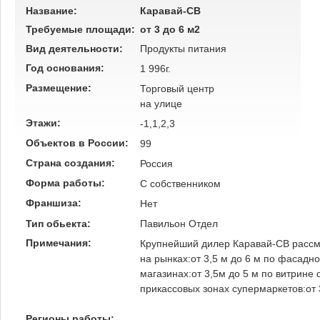
Название:
Каравай-СВ
Требуемые площади:
от 3 до 6 м2
Вид деятельности:
Продукты питания
Год основания:
1 996г.
Размещение:
Торговый центр
на улице
Этажи:
-1,1,2,3
Объектов в России:
99
Страна создания:
Россия
Форма работы:
C собственником
Франшиза:
Нет
Тип обьекта:
Павильон
Отдел
Примечания:
Крупнейший дилер Каравай-СВ рассм
на рынках:от 3,5 м до 6 м по фасадно
магазинах:от 3,5м до 5 м по витрине 
прикассовых зонах супермаркетов:от 3
Регионы работы: