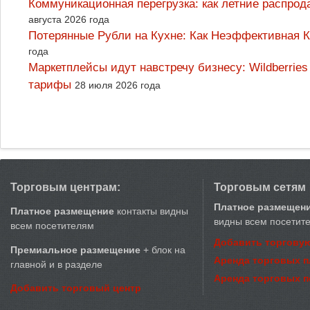
Коммуникационная перегрузка: как летние распрод
августа 2026 года
Потерянные Рубли на Кухне: Как Неэффективная
года
Маркетплейсы идут навстречу бизнесу: Wildberrie
тарифы
28 июля 2026 года
Торговым центрам:
Торговым сетям
Платное размещен
Платное размещение
контакты видны
видны всем посетит
всем посетителям
Добавить торговую
Премиальное размещение
+ блок на
Аренда торговых 
главной и в разделе
Аренда торговых 
Добавить торговый центр