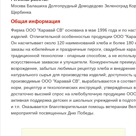
Москва
Балашиха
Долгопрудный
Домодедово
Зеленоград
Ко
Щербинка
Общая информация
Фирма ООО "Каравай СВ" основана в мае 1996 года и по на
изделий. Отличительной особенностью продукции ООО "Карав
Он насчитывает около 120 наименований хлеба и более 180
заказы на юбилейные и праздничные пироги, свадебные кара
традиционной технологии - опарным способом, а не использ
искусственные закваски и улучшители. Конкурентным преим
возрождение, забытых любимых рецептур хлеба и внедрение 
натурального сырья для производства изделий; доступност
производимые ООО "Каравай СВ", вырабатываются в соответ
норм, рецептур и техологических инструкций, утверждённых 
достаточно высокий спрос на хлебобулочную продукцию ООО
активная поддержка детских и школьных учреждений в подгото
и т.п. Оказывается благотворительная помощь ветеранам Ве
мероприятий посвященных Дню Победы.