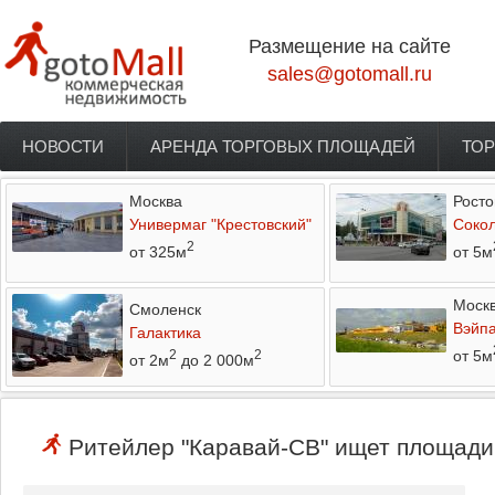
Перейти к основному содержанию
Размещение на сайте
sales@gotomall.ru
НОВОСТИ
АРЕНДА ТОРГОВЫХ ПЛОЩАДЕЙ
ТОР
Главное меню
Москва
Росто
Универмаг "Крестовский"
Соко
2
от 325м
от 5м
Моск
Смоленск
Вэйп
Галактика
от 5м
2
2
от 2м
до 2 000м
Ритейлер "Каравай-СВ" ищет площади 