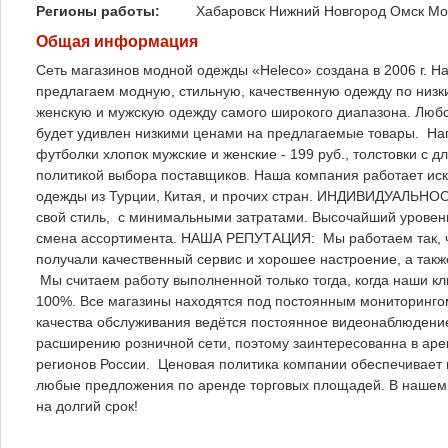
Регионы работы:
Хабаровск
Нижний Новгород
Омск
Мо
Общая информация
Сеть магазинов модной одежды «Heleco» создана в 2006 г. На
предлагаем модную, стильную, качественную одежду по низ
женскую и мужскую одежду самого широкого диапазона. Люб
будет удивлен низкими ценами на предлагаемые товары. Напр
футболки хлопок мужские и женские - 199 руб., толстовки с 
политикой выбора поставщиков. Наша компания работает ис
одежды из Турции, Китая, и прочих стран. ИНДИВИДУАЛЬНОС
свой стиль, с минимальными затратами. Высочайший уровен
смена ассортимента. НАША РЕПУТАЦИЯ: Мы работаем так, ч
получали качественный сервис и хорошее настроение, а т
Мы считаем работу выполненной только тогда, когда наши к
100%. Все магазины находятся под постоянным мониторинг
качества обслуживания ведётся постоянное видеонаблюдени
расширению розничной сети, поэтому заинтересованна в арен
регионов России. Ценовая политика компании обеспечивает
любые предложения по аренде торговых площадей. В нашем 
на долгий срок!