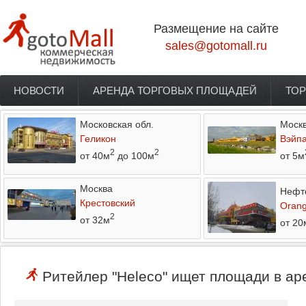
Перейти к основному содержанию
Размещение на сайте
sales@gotomall.ru
НОВОСТИ
АРЕНДА ТОРГОВЫХ ПЛОЩАДЕЙ
ТОР
Главное меню
Московская обл.
Моск
Геликон
Вэйп
2
2
от 40м
до 100м
от 5м
Москва
Нефт
Крестовский
Orang
2
от 32м
от 20
Ритейлер "Heleco" ищет площади в аре