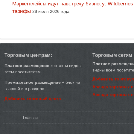
Маркетплейсы идут навстречу бизнесу: Wildberrie
тарифы
28 июля 2026 года
Торговым центрам:
Торговым сетям
Платное размещен
Платное размещение
контакты видны
видны всем посетит
всем посетителям
Добавить торговую
Премиальное размещение
+ блок на
Аренда торговых 
главной и в разделе
Аренда торговых 
Добавить торговый центр
Вы здесь
Главная