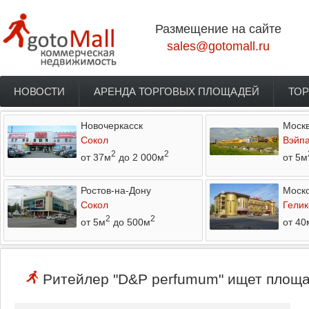
Перейти к основному содержанию
Размещение на сайте
sales@gotomall.ru
НОВОСТИ
АРЕНДА ТОРГОВЫХ ПЛОЩАДЕЙ
ТОР
Главное меню
Новочеркасск
Моск
Сокол
Вэйп
2
2
от 37м
до 2 000м
от 5м
Ростов-на-Дону
Моско
Сокол
Гелик
2
2
от 5м
до 500м
от 40
Ритейлер "D&P perfumum" ищет площад