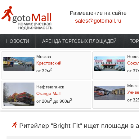
Перейти к основному содержанию
Размещение на сайте
sales@gotomall.ru
НОВОСТИ
АРЕНДА ТОРГОВЫХ ПЛОЩАДЕЙ
ТОР
Главное меню
Москва
Новоч
Крестовский
Соко
2
от 32м
от 37
Моск
Нефтеюганск
Униве
Orange Mall
от 32
2
2
от 20м
до 900м
Ритейлер "Bright Fit" ищет площади в 