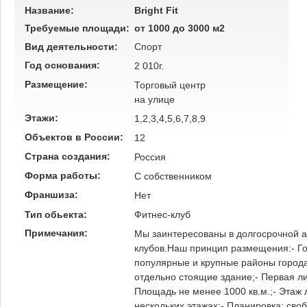
Название:
Bright Fit
Требуемые площади:
от 1000 до 3000 м2
Вид деятельности:
Спорт
Год основания:
2 010г.
Размещение:
Торговый центр
на улице
Этажи:
1,2,3,4,5,6,7,8,9
Объектов в России:
12
Страна создания:
Россия
Форма работы:
C собственником
Франшиза:
Нет
Тип обьекта:
Фитнес-клуб
Примечания:
Мы заинтересованы в долгосрочной а
клубов.Наш принцип размещения:- Гор
популярные и крупные районы города
отдельно стоящие здание;- Первая ли
Площадь не менее 1000 кв.м.;- Этаж
нескольких этажах;- Планировка: св