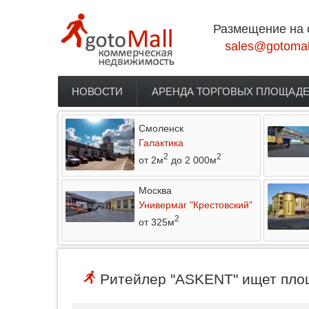
Перейти к основному содержанию
Размещение на 
sales@gotomal
НОВОСТИ
АРЕНДА ТОРГОВЫХ ПЛОЩАД
Главное меню
Смоленск
Галактика
2
2
от 2м
до 2 000м
Москва
Универмаг "Крестовский"
2
от 325м
Ритейлер "ASKENT" ищет площ