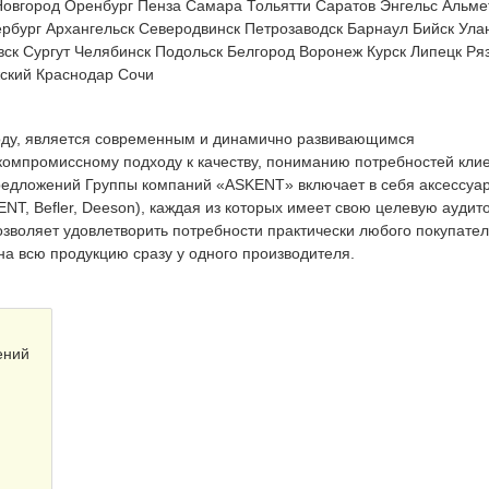
Новгород
Оренбург
Пенза
Самара
Тольятти
Саратов
Энгельс
Альме
ербург
Архангельск
Северодвинск
Петрозаводск
Барнаул
Бийск
Ула
вск
Сургут
Челябинск
Подольск
Белгород
Воронеж
Курск
Липецк
Ря
ский
Краснодар
Сочи
году, является современным и динамично развивающимся
омпромиссному подходу к качеству, пониманию потребностей клие
едложений Группы компаний «ASKENT» включает в себя аксессуар
ENT, Befler, Deeson), каждая из которых имеет свою целевую аудит
озволяет удовлетворить потребности практически любого покупател
на всю продукцию сразу у одного производителя.
ений