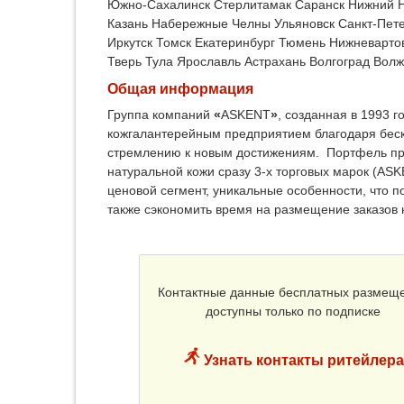
Южно-Сахалинск
Стерлитамак
Саранск
Нижний 
Казань
Набережные Челны
Ульяновск
Санкт-Пет
Иркутск
Томск
Екатеринбург
Тюмень
Нижневарто
Тверь
Тула
Ярославль
Астрахань
Волгоград
Волж
Общая информация
Группа компаний
«
ASKENT
»
, созданная в 1993 
кожгалантерейным предприятием благодаря беск
стремлению к новым достижениям. Портфель пр
натуральной кожи сразу 3-х торговых марок (ASK
ценовой сегмент, уникальные особенности, что п
также сэкономить время на размещение заказов 
Контактные данные бесплатных размещ
доступны только по подписке
Узнать контакты ритейлера