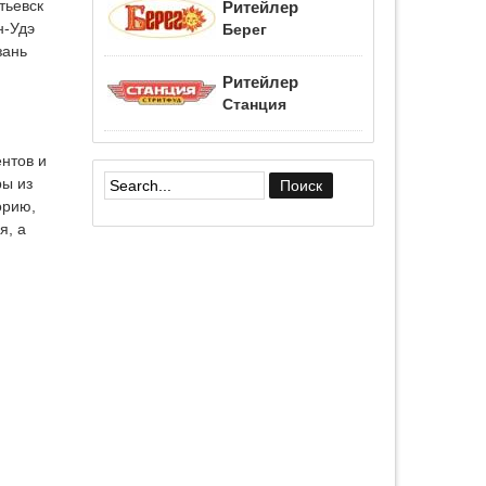
тьевск
Ритейлер
н-Удэ
Берег
зань
Ритейлер
Станция
нтов и
ы из
Форма поиска
орию,
я, а