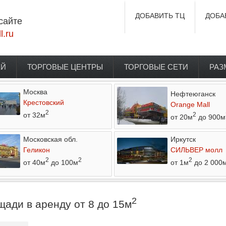
ДОБАВИТЬ ТЦ
ДОБА
сайте
l.ru
ЕЙ
ТОРГОВЫЕ ЦЕНТРЫ
ТОРГОВЫЕ СЕТИ
РАЗ
Москва
Нефтеюганск
Крестовский
Orange Mall
2
от 32м
2
от 20м
до 900м
Московская обл.
Иркутск
Геликон
СИЛЬВЕР молл
2
2
2
от 40м
до 100м
от 1м
до 2 000
2
ади в аренду от 8 до 15м