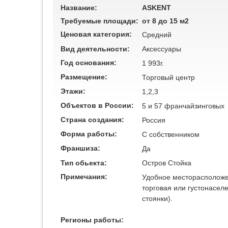
Название:
ASKENT
Требуемые площади:
от 8 до 15 м2
Ценовая категория:
Средний
Вид деятельности:
Аксессуары
Год основания:
1 993г.
Размещение:
Торговый центр
Этажи:
1,2,3
Объектов в России:
5 и 57 франчайзинговых
Страна создания:
Россия
Форма работы:
C собственником
Франшиза:
Да
Тип обьекта:
Остров
Стойка
Примечания:
Удобное месторасположен
торговая или густонасел
стоянки).
Регионы работы: