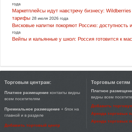
года
Маркетплейсы идут навстречу бизнесу: Wildberrie
тарифы
28 июля 2026 года
Висковые напитки покоряют Россию: доступность 
года
Вейпы и кальянные у школ: Россия готовится к м
Торговым центрам:
Торговым сетям
Платное размещен
Платное размещение
контакты видны
видны всем посетит
всем посетителям
Добавить торговую
Премиальное размещение
+ блок на
Аренда торговых 
главной и в разделе
Аренда торговых 
Добавить торговый центр