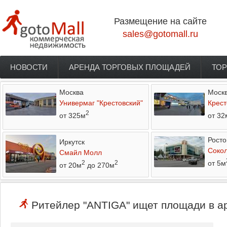
Перейти к основному содержанию
Размещение на сайте
sales@gotomall.ru
НОВОСТИ
АРЕНДА ТОРГОВЫХ ПЛОЩАДЕЙ
ТОР
Главное меню
Москва
Моск
Универмаг "Крестовский"
Крест
2
от 325м
от 32
Росто
Иркутск
Соко
Смайл Молл
от 5м
2
2
от 20м
до 270м
Ритейлер "ANTIGA" ищет площади в ар