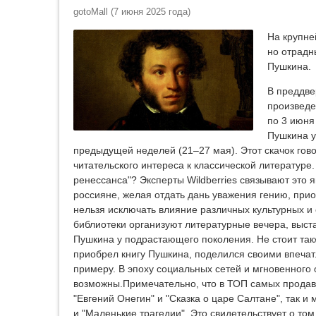
gotoMall
(
7 июня 2025 года
)
На крупне
но отрадн
Пушкина.
В преддве
произведе
по 3 июня
Пушкина у
предыдущей неделей (21–27 мая). Этот скачок гов
читательского интереса к классической литературе.
ренессанса"? Эксперты Wildberries связывают это
россияне, желая отдать дань уважения гению, приоб
нельзя исключать влияние различных культурных и
библиотеки организуют литературные вечера, выстав
Пушкина у подрастающего поколения. Не стоит такж
приобрел книгу Пушкина, поделился своими впечат
примеру. В эпоху социальных сетей и мгновенног
возможны.Примечательно, что в ТОП самых продав
"Евгений Онегин" и "Сказка о царе Салтане", так и
и "Маленькие трагедии". Это свидетельствует о том