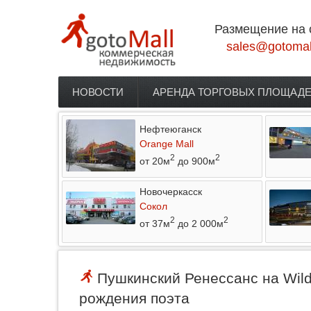
Перейти к основному содержанию
Размещение на 
sales@gotomal
НОВОСТИ
АРЕНДА ТОРГОВЫХ ПЛОЩАД
Главное меню
Нефтеюганск
Orange Mall
2
2
от 20м
до 900м
Новочеркасск
Сокол
2
2
от 37м
до 2 000м
Пушкинский Ренессанс на Wildb
рождения поэта