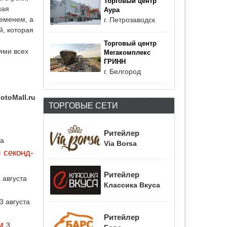
Торговый центр
ная
Аура
ременем, а
г. Петрозаводск
, которая
Торговый центр
ями всех
Мегакомплекс
ГРИНН
г. Белгород
otoMall.ru
ТОРГОВЫЕ СЕТИ
Ритейлер
да
Via Borsa
 секонд-
Ритейлер
 августа
Классика Вкуса
3 августа
Ритейлер
м
3