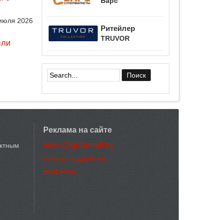
Барс
июля 2026
Ритейлер
TRUVOR
или
Форма поиска
Реклама на сайте
sales@gotomall.ru
актным
узнать подробнее
контакты