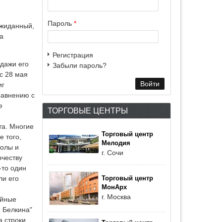
Пароль
*
ожиданный,
а
Регистрация
одажи его
Забыли пароль?
 с 28 мая
иг
равнению с
е
ТОРГОВЫЕ ЦЕНТРЫ
та. Многие
Торговый центр
е того,
Мелодия
колы и
г. Сочи
рчеству
-то один
ли его
Торговый центр
МонАрх
г. Москва
ийные
и Белкина"
а строки,