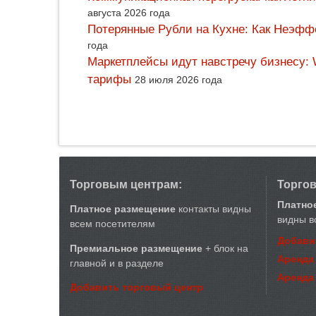
августа 2026 года
Потерянные Рубли на Кухне: Как Неэф
года
Маркетплейсы идут навстречу бизнесу: 
тарифы
28 июля 2026 года
Торговым центрам:
Торго
Платно
Платное размещение
контакты видны
видны в
всем посетителям
Добави
Премиальное размещение
+ блок на
Аренда
главной и в разделе
Аренда
Добавить торговый центр