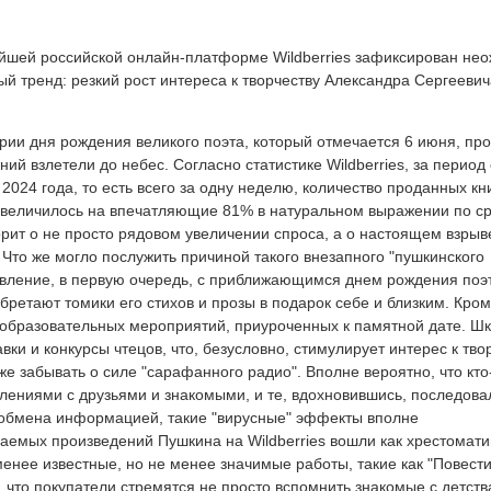
йшей российской онлайн-платформе Wildberries зафиксирован не
ый тренд: резкий рост интереса к творчеству Александра Сергеевич
рии дня рождения великого поэта, который отмечается 6 июня, пр
ний взлетели до небес. Согласно статистике Wildberries, за период
 2024 года, то есть всего за одну неделю, количество проданных кн
величилось на впечатляющие 81% в натуральном выражении по с
орит о не просто рядовом увеличении спроса, а о настоящем взрыв
 Что же могло послужить причиной такого внезапного "пушкинского
 явление, в первую очередь, с приближающимся днем рождения поэ
ретают томики его стихов и прозы в подарок себе и близким. Кром
 образовательных мероприятий, приуроченных к памятной дате. Ш
ки и конкурсы чтецов, что, безусловно, стимулирует интерес к тво
е забывать о силе "сарафанного радио". Вполне вероятно, что кто
лениями с друзьями и знакомыми, и те, вдохновившись, последова
о обмена информацией, такие "вирусные" эффекты вполне
аемых произведений Пушкина на Wildberries вошли как хрестомат
 менее известные, но не менее значимые работы, такие как "Повест
, что покупатели стремятся не просто вспомнить знакомые с детств