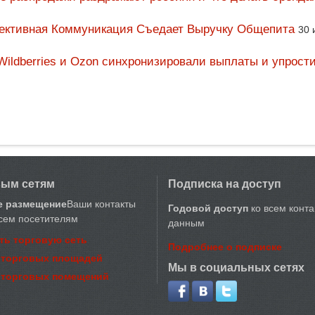
фективная Коммуникация Съедает Выручку Общепита
30 
Wildberries и Ozon синхронизировали выплаты и упрост
вым сетям
Подписка на доступ
е размещение
Ваши контакты
Годовой доступ
ко всем конт
сем посетителям
данным
ть торговую сеть
Подробнее о подписке
 торговых площадей
Мы в социальных сетях
 торговых помещений