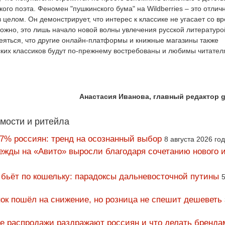
кого поэта. Феномен "пушкинского бума" на Wildberries – это отлич
 целом. Он демонстрирует, что интерес к классике не угасает со в
жно, это лишь начало новой волны увлечения русской литературой
деяться, что другие онлайн-платформы и книжные магазины также
ких классиков будут по-прежнему востребованы и любимы читател
Анастасия Иванова, главный редактор g
мости и ритейла
67% россиян: тренд на осознанный выбор
8 августа 2026 го
ежды на «Авито» выросли благодаря сочетанию нового и
 бьёт по кошельку: парадоксы дальневосточной путины
5
ок пошёл на снижение, но розница не спешит дешеветь
ие распродажи раздражают россиян и что делать бренда