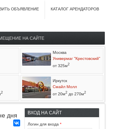
ВИТЬ ОБЪЯВЛЕНИЕ
КАТАЛОГ АРЕНДАТОРОВ
МЕЩЕНИЕ НА САЙТЕ
Москва
Универмаг "Крестовский"
2
от 325м
Иркутск
Смайл Молл
2
2
2
м
от 20м
до 270м
ВХОД НА САЙТ
не дня
Логин для входа
*