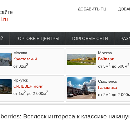
ДОБАВИТЬ ТЦ
ДОБА
сайте
l.ru
ЕЙ
ТОРГОВЫЕ ЦЕНТРЫ
ТОРГОВЫЕ СЕТИ
РАЗ
Москва
Москва
Крестовский
Вэйпарк
2
2
2
от 32м
от 5м
до 500м
Иркутск
Смоленск
СИЛЬВЕР молл
Галактика
2
2
от 1м
до 2 000м
2
от 2м
до 2 000
erries: Всплеск интереса к классике накану