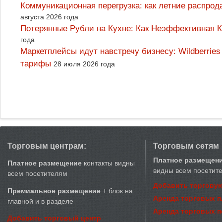
Коммуникационная перегрузка: как летние распрод
августа 2026 года
Потерянные Рубли на Кухне: Как Неэффективная
года
Маркетплейсы идут навстречу бизнесу: Wildberrie
тарифы
28 июля 2026 года
Торговым центрам:
Торговым сетям
Платное размещен
Платное размещение
контакты видны
видны всем посетит
всем посетителям
Добавить торговую
Премиальное размещение
+ блок на
Аренда торговых 
главной и в разделе
Аренда торговых 
Добавить торговый центр