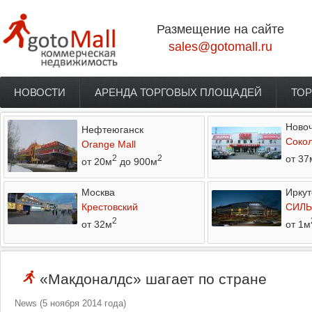
Перейти к основному содержанию
Размещение на сайте
sales@gotomall.ru
НОВОСТИ
АРЕНДА ТОРГОВЫХ ПЛОЩАДЕЙ
ТОР
Главное меню
Новоч
Нефтеюганск
Соко
Orange Mall
от 37
2
2
от 20м
до 900м
Москва
Иркут
Крестовский
СИЛЬ
2
от 32м
от 1м
«Макдоналдс» шагает по стране
News
(
5 ноября 2014 года
)