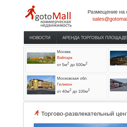
Перейти к основному содержанию
Размещение на 
sales@gotomal
НОВОСТИ
АРЕНДА ТОРГОВЫХ ПЛОЩАД
Главное меню
Москва
Вэйпарк
2
2
от 5м
до 500м
Московская обл.
Геликон
2
2
от 40м
до 100м
Торгово-развлекательный цент