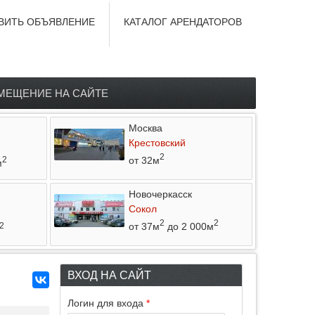
ВИТЬ ОБЪЯВЛЕНИЕ
КАТАЛОГ АРЕНДАТОРОВ
МЕЩЕНИЕ НА САЙТЕ
Москва
Крестовский
2
от 32м
2
м
Новочеркасск
Сокол
2
2
от 37м
до 2 000м
2
ВХОД НА САЙТ
Логин для входа
*