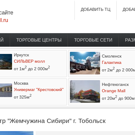
ДОБАВИТЬ ТЦ
ДОБА
сайте
l.ru
ЕЙ
ТОРГОВЫЕ ЦЕНТРЫ
ТОРГОВЫЕ СЕТИ
РАЗ
Иркутск
Смоленск
СИЛЬВЕР молл
Галактика
2
2
от 1м
до 2 000м
2
от 2м
до 2 000
Москва
Нефтеюганск
Универмаг "Крестовский"
Orange Mall
2
от 325м
2
от 20м
до 900м
р "Жемчужина Сибири" г. Тобольск