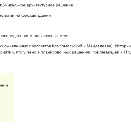
ск.Уникальное архитектурное решение
нологий на фасаде здания
 распределением парковочных мест
ух оживленных проспектов Комсомольский и Менделеева). Историч
риятий, что учтено в планировочных решениях прилегающей к ТР
ений