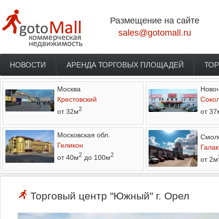
Перейти к основному содержанию
Размещение на сайте
sales@gotomall.ru
НОВОСТИ
АРЕНДА ТОРГОВЫХ ПЛОЩАДЕЙ
ТОР
Главное меню
Москва
Новоч
Крестовский
Соко
2
от 32м
от 37
Московская обл.
Смол
Геликон
Галак
2
2
от 40м
до 100м
от 2м
Торговый центр "Южный" г. Орел