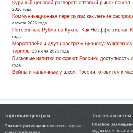
Куриный ценовой разворот: оптовый рынок пошёл 
2026 года
Коммуникационная перегрузка: как летние распрод
августа 2026 года
Потерянные Рубли на Кухне: Как Неэффективная
года
Маркетплейсы идут навстречу бизнесу: Wildberrie
тарифы
28 июля 2026 года
Висковые напитки покоряют Россию: доступность 
года
Вейпы и кальянные у школ: Россия готовится к м
Торговым центрам:
Торговым сетям
Платное размещен
Платное размещение
контакты видны
видны всем посетит
всем посетителям