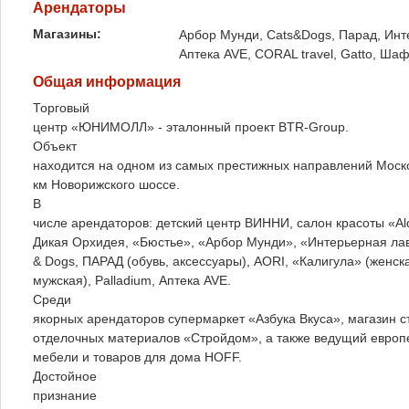
Арендаторы
Магазины:
Арбор Мунди, Cats&Dogs, Парад, Инте
Аптека AVE, CORAL travel, Gatto, Ша
Общая информация
Торговый
центр «ЮНИМОЛЛ» - эталонный проект BTR-Group.
Объект
находится на одном из самых престижных направлений Моско
км Новорижского шоссе.
В
числе арендаторов: детский центр ВИННИ, салон красоты «Al
Дикая Орхидея, «Бюстье», «Арбор Мунди», «Интерьерная лав
& Dogs, ПАРАД (обувь, аксессуары), AORI, «Калигула» (женск
мужская), Palladium, Аптека AVE.
Среди
якорных арендаторов супермаркет «Азбука Вкуса», магазин с
отделочных материалов «Стройдом», а также ведущий европ
мебели и товаров для дома HOFF.
Достойное
признание