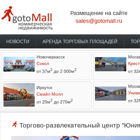
Перейти к основному содержанию
Размещение на сайте
sales@gotomall.ru
НОВОСТИ
АРЕНДА ТОРГОВЫХ ПЛОЩАДЕЙ
ТОР
Главное меню
Новочеркасск
Моск
Сокол
Крест
2
2
от 37м
до 2 000м
от 32
Моск
Иркутск
Униве
Смайл Молл
от 32
2
2
от 20м
до 270м
Торгово-развлекательный центр "Юним