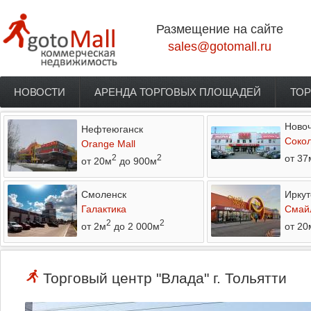
Перейти к основному содержанию
Размещение на сайте
sales@gotomall.ru
НОВОСТИ
АРЕНДА ТОРГОВЫХ ПЛОЩАДЕЙ
ТОР
Главное меню
Новоч
Нефтеюганск
Соко
Orange Mall
от 37
2
2
от 20м
до 900м
Смоленск
Иркут
Галактика
Смай
2
2
от 2м
до 2 000м
от 20
Торговый центр "Влада" г. Тольятти