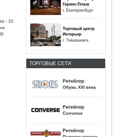
Гермес-Плаза
г. Екатеринбург
ая - 15
 на
Торговый центр
00
Интерьер
г. Тимашевск
ТОРГОВЫЕ СЕТИ
Ритейлер
Обувь XXI века
Ритейлер
Converse
Ритейлер
Палитра вкусов