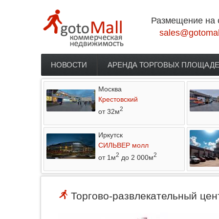
Перейти к основному содержанию
Размещение на 
sales@gotomal
НОВОСТИ
АРЕНДА ТОРГОВЫХ ПЛОЩАД
Главное меню
Москва
Крестовский
2
от 32м
Иркутск
СИЛЬВЕР молл
2
2
от 1м
до 2 000м
Торгово-развлекательный цент