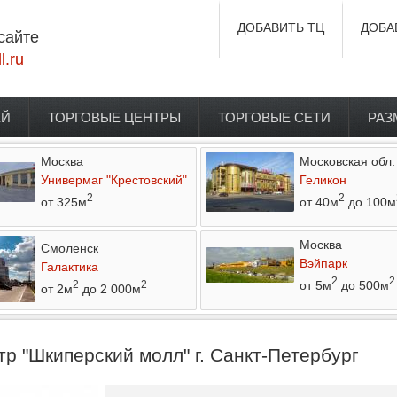
ДОБАВИТЬ ТЦ
ДОБА
сайте
l.ru
ЕЙ
ТОРГОВЫЕ ЦЕНТРЫ
ТОРГОВЫЕ СЕТИ
РАЗ
Москва
Московская обл.
Универмаг "Крестовский"
Геликон
2
2
от 325м
от 40м
до 100м
Москва
Смоленск
Вэйпарк
Галактика
2
2
от 5м
до 500м
2
2
от 2м
до 2 000м
р "Шкиперский молл" г. Санкт-Петербург