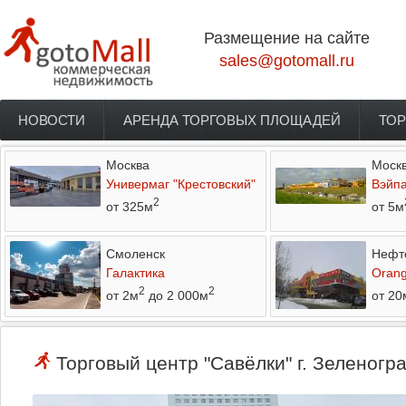
Перейти к основному содержанию
Размещение на сайте
sales@gotomall.ru
НОВОСТИ
АРЕНДА ТОРГОВЫХ ПЛОЩАДЕЙ
ТОР
Главное меню
Москва
Моск
Универмаг "Крестовский"
Вэйп
2
от 325м
от 5м
Смоленск
Нефт
Галактика
Orang
2
2
от 2м
до 2 000м
от 20
Торговый центр "Савёлки" г. Зеленогр