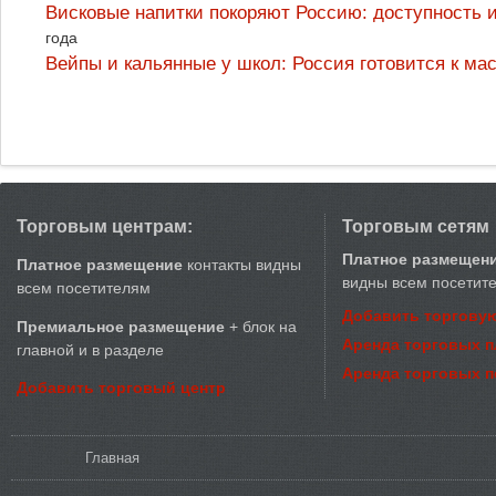
Висковые напитки покоряют Россию: доступность 
года
Вейпы и кальянные у школ: Россия готовится к м
Торговым центрам:
Торговым сетям
Платное размещен
Платное размещение
контакты видны
видны всем посетит
всем посетителям
Добавить торговую
Премиальное размещение
+ блок на
Аренда торговых 
главной и в разделе
Аренда торговых 
Добавить торговый центр
Вы здесь
Главная