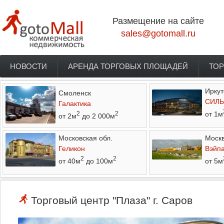
Перейти к основному содержанию
Размещение на сайте
sales@gotomall.ru
НОВОСТИ
АРЕНДА ТОРГОВЫХ ПЛОЩАДЕЙ
ТОР
Главное меню
Иркут
Смоленск
СИЛЬ
Галактика
от 1м
2
2
от 2м
до 2 000м
Московская обл.
Моск
Геликон
Вэйп
2
2
от 40м
до 100м
от 5м
Торговый центр "Плаза" г. Саров