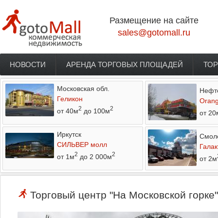
Перейти к основному содержанию
Размещение на сайте
sales@gotomall.ru
НОВОСТИ
АРЕНДА ТОРГОВЫХ ПЛОЩАДЕЙ
ТОР
Главное меню
Московская обл.
Нефт
Геликон
Orang
2
2
от 40м
до 100м
от 20
Иркутск
Смол
СИЛЬВЕР молл
Галак
2
2
от 1м
до 2 000м
от 2м
Торговый центр "На Московской горке"