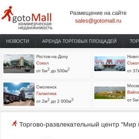
Перейти к основному содержанию
Размещение на сайте
sales@gotomall.ru
НОВОСТИ
АРЕНДА ТОРГОВЫХ ПЛОЩАДЕЙ
ТОР
Главное меню
Ростов-на-Дону
Новоч
Сокол
Соко
2
2
от 5м
до 500м
от 37
Моск
Смоленск
Вэйп
Галактика
от 5м
2
2
от 2м
до 2 000м
Торгово-развлекательный центр "Мир н