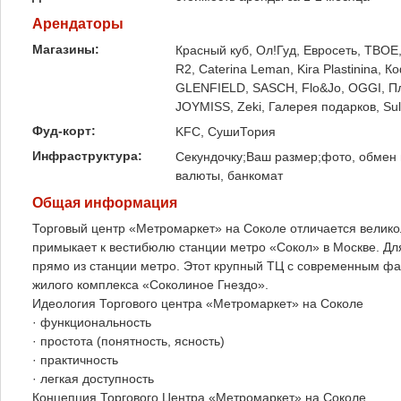
Арендаторы
Магазины:
Красный куб, Ол!Гуд, Евросеть, ТВОЕ,
R2, Caterina Leman, Kira Plastinina
GLENFIELD, SASCH, Flo&Jo, OGGI, План
JOYMISS, Zeki, Галерея подарков, Sult
Фуд-корт:
KFC, СушиТория
Инфраструктура:
Секундочку;Ваш размер;фото, обмен в
валюты, банкомат
Общая информация
Торговый центр «Метромаркет» на Соколе отличается велик
примыкает к вестибюлю станции метро «Сокол» в Москве. Для
прямо из станции метро. Этот крупный ТЦ с современным фа
жилого комплекса «Соколиное Гнездо».
Идеология Торгового центра «Метромаркет» на Соколе
· функциональность
· простота (понятность, ясность)
· практичность
· легкая доступность
Концепция Торгового Центра «Метромаркет» на Соколе